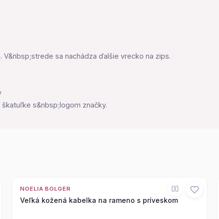
i. V&nbsp;strede sa nachádza ďalšie vrecko na zips.
y
 škatuľke s&nbsp;logom značky.
NOELIA BOLGER
Veľká kožená kabelka na rameno s príveskom