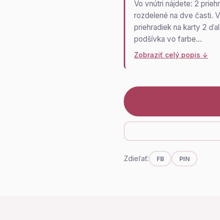
Vo vnútri nájdete: 2 prie
rozdelené na dve časti. V
priehradiek na karty 2 ďa
podšívka vo farbe…
Zobraziť celý popis ↓
Zdieľať:
FB
PIN