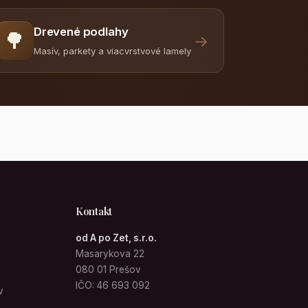
Drevené podlahy
🌳
→
Masív, parkety a viacvrstvové lamely
Kontakt
od A po Zet, s.r.o.
Masarykova 22
080 01 Prešov
IČO: 46 693 092
v