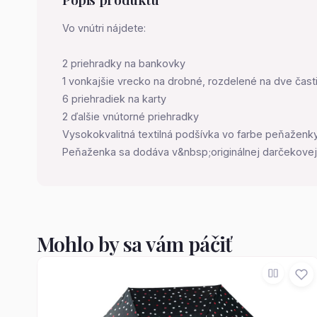
Vo vnútri nájdete:
2 priehradky na bankovky
1 vonkajšie vrecko na drobné, rozdelené na dve čast
6 priehradiek na karty
2 ďalšie vnútorné priehradky
Vysokokvalitná textilná podšívka vo farbe peňaženk
Peňaženka sa dodáva v&nbsp;originálnej darčekovej
Mohlo by sa vám páčiť