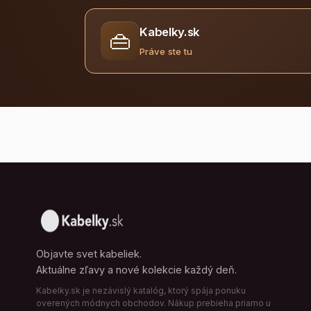
Kabelky.sk
👜
Práve ste tu
Objavte svet kabeliek.
Aktuálne zľavy a nové kolekcie každý deň.
Kabelky.sk je nezávislý katalóg, ktorý spája ponuku
overených módnych obchodov. Nákup prebieha priamo u