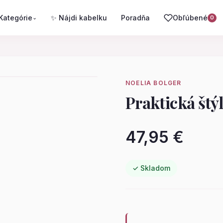
Kategórie
✨ Nájdi kabelku
Poradňa
Obľúbené
⌄
0
NOELIA BOLGER
Praktická štý
47,95 €
✓ Skladom