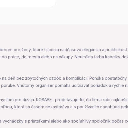
erom pre ženy, ktoré si cenia nadčasovú elegancia a praktickosť v
u do práce, do mesta alebo na nákupy. Neutrálna farba kabelky dok
é na deň bez zbytočných ozdôb a komplikácií. Ponúka dostatočný 
 poruke. Vnútorný organizér pomáha udržiavať poriadok a rýchle ná
myslom pre dizajn. ROSABEL predstavuje to, čo firma robí najlepši
voľbou, ktorá sa časom nezastaráva a s používaním nadobúda pekn
a vychádzky s priateľkami alebo ako spoľahlivý spoločník počas ce