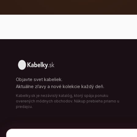
Objavte svet kabeliek.
Aktuálne zľavy a nové kolekcie každý deň.
Kabelky.sk je nezávislý katalóg, ktorý spája ponuku
overených módnych obchodov. Nákup prebieha priamo u
predajcu.