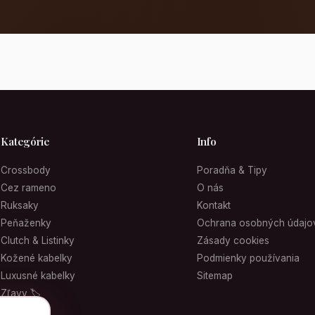
Kategórie
Info
Crossbody
Poradňa & Tipy
Cez rameno
O nás
Ruksaky
Kontakt
Peňaženky
Ochrana osobných údajo
Clutch & Listinky
Zásady cookies
Kožené kabelky
Podmienky používania
Luxusné kabelky
Sitemap
Zľavy 🏷