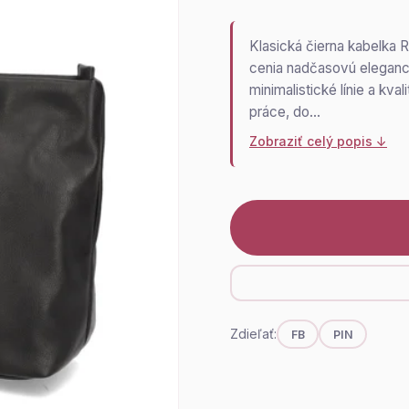
Klasická čierna kabelka 
cenia nadčasovú eleganci
minimalistické línie a kv
práce, do…
Zobraziť celý popis ↓
Zdieľať:
FB
PIN