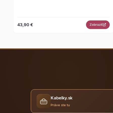
43,90 €
Zobraziť
Kabelky.sk
👜
Práve ste tu