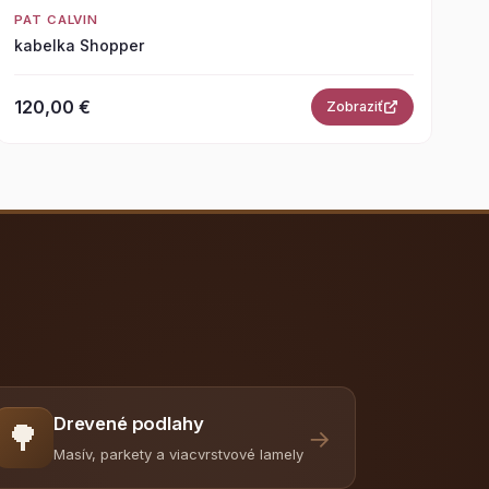
PAT CALVIN
kabelka Shopper
120,00 €
Zobraziť
Drevené podlahy
🌳
→
Masív, parkety a viacvrstvové lamely