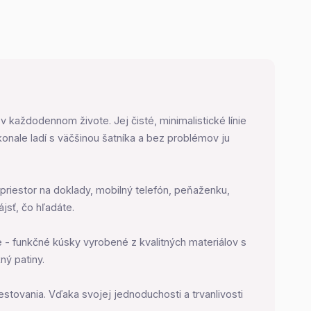
 každodennom živote. Jej čisté, minimalistické línie
onale ladí s väčšinou šatníka a bez problémov ju
priestor na doklady, mobilný telefón, peňaženku,
jsť, čo hľadáte.
e - funkčné kúsky vyrobené z kvalitných materiálov s
ý patiny.
stovania. Vďaka svojej jednoduchosti a trvanlivosti