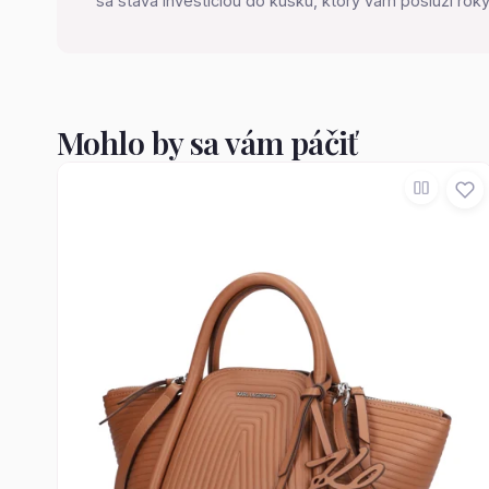
sa stáva investíciou do kúsku, ktorý vám poslúži roky
Mohlo by sa vám páčiť