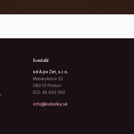
Kontakt
od A po Zet, s.r.o.
Masarykova 22
080 01 Prešov
IČO: 46 693 092
v
info@kabelky.sk