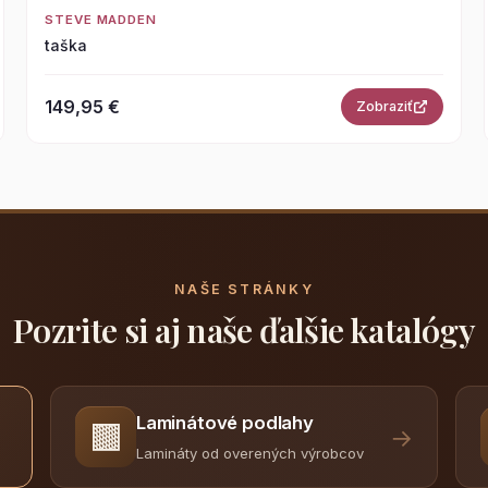
STEVE MADDEN
taška
149,95 €
Zobraziť
NAŠE STRÁNKY
Pozrite si aj naše ďalšie katalógy
Laminátové podlahy
🟫
→
Lamináty od overených výrobcov