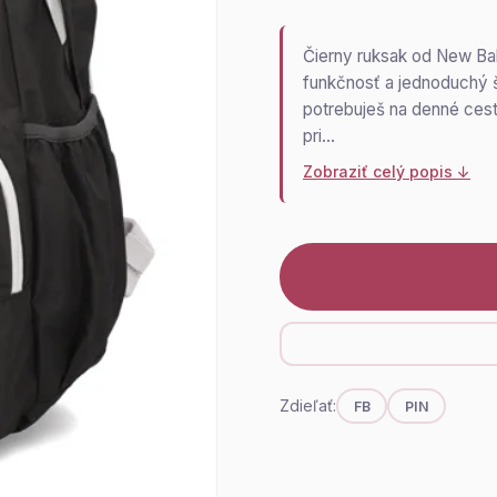
Čierny ruksak od New Bala
funkčnosť a jednoduchý 
potrebuješ na denné cesto
pri…
Zobraziť celý popis ↓
Zdieľať:
FB
PIN