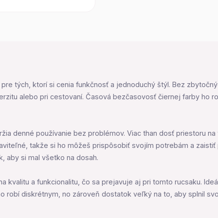
 pre tých, ktorí si cenia funkčnosť a jednoduchý štýl. Bez zbytoč
verzitu alebo pri cestovaní. Časová bezčasovosť čiernej farby ho 
ržia denné používanie bez problémov. Viac than dosť priestoru na 
teľné, takže si ho môžeš prispôsobiť svojím potrebám a zaistiť p
ak, aby si mal všetko na dosah.
kvalitu a funkcionalitu, čo sa prejavuje aj pri tomto rucsaku. Ideál
robí diskrétnym, no zároveň dostatok veľký na to, aby splnil svoj