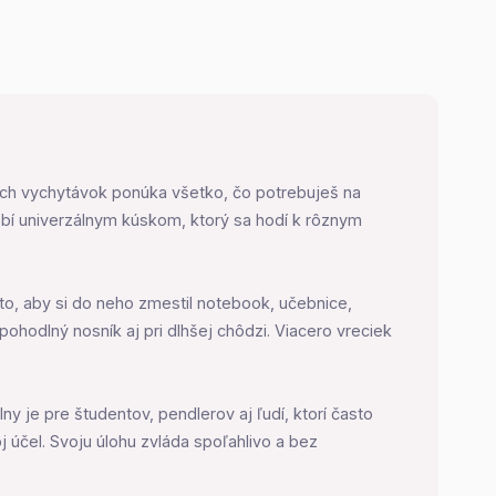
ných vychytávok ponúka všetko, čo potrebuješ na
robí univerzálnym kúskom, ktorý sa hodí k rôznym
to, aby si do neho zmestil notebook, učebnice,
ohodlný nosník aj pri dlhšej chôdzi. Viacero vreciek
ny je pre študentov, pendlerov aj ľudí, ktorí často
 účel. Svoju úlohu zvláda spoľahlivo a bez