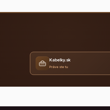
Kabelky.sk
👜
Práve ste tu