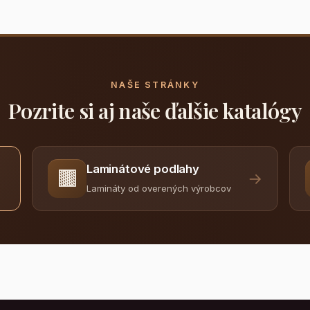
NAŠE STRÁNKY
Pozrite si aj naše ďalšie katalógy
Laminátové podlahy
🟫
→
Lamináty od overených výrobcov