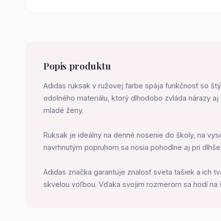
Popis produktu
Adidas ruksak v ružovej farbe spája funkčnosť so štýl
odolného materiálu, ktorý dlhodobo zvláda nárazy a
mladé ženy.
Ruksak je ideálny na denné nosenie do školy, na vy
navrhnutým popruhom sa nosia pohodlne aj pri dlhšej c
Adidas značka garantuje znalosť sveta tašiek a ich t
skvelou voľbou. Vďaka svojim rozmerom sa hodí na šk