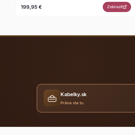
199,95 €
Zobraziť
Kabelky.sk
👜
Práve ste tu