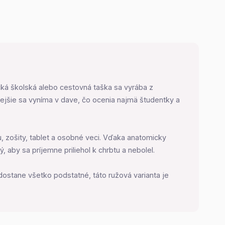
ická školská alebo cestovná taška sa vyrába z
ejšie sa vyníma v dave, čo ocenia najmä študentky a
 zošity, tablet a osobné veci. Vďaka anatomicky
 aby sa príjemne priliehol k chrbtu a nebolel.
 dostane všetko podstatné, táto ružová varianta je