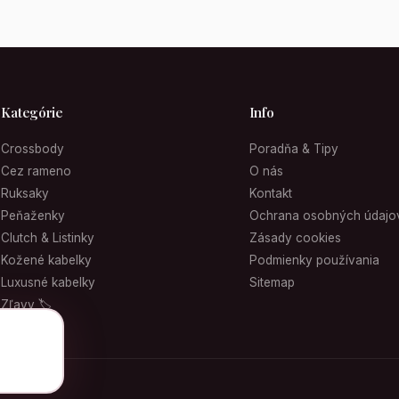
Kategórie
Info
Crossbody
Poradňa & Tipy
Cez rameno
O nás
Ruksaky
Kontakt
Peňaženky
Ochrana osobných údajo
Clutch & Listinky
Zásady cookies
Kožené kabelky
Podmienky používania
Luxusné kabelky
Sitemap
Zľavy 🏷