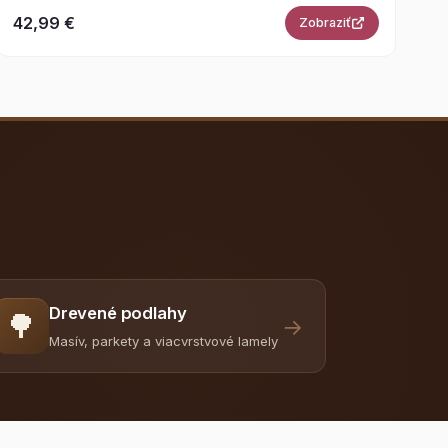
42,99 €
Zobraziť
Drevené podlahy
🌳
→
Masív, parkety a viacvrstvové lamely