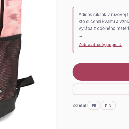
Adidas ruksak v ružovej 
kto si cenní kvalitu a vz
vyrába z odolného materiá
…
Zobraziť celý popis ↓
Zdieľať:
FB
PIN