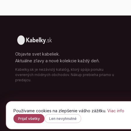
Objavte svet kabeliek.
Aktuálne zľavy a nové kolekcie každý deň.
Kabelky.sk je nezávislý katalóg, ktorý spája ponuku
overených módnych obchodov. Nákup prebieha priamo u
predajcu.
Používame cookies na zlepšenie vášho zážitku.
Viac info
Prijať všetky
Len nevyhnutné
© 2026 Kabelky.sk · od A po Zet, s.r.o. · Všetky práva vyhradené