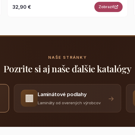
32,90 €
Zobraziť
NAŠE STRÁNKY
Pozrite si aj naše ďalšie katalógy
Laminátové podlahy
🟫
→
Lamináty od overených výrobcov