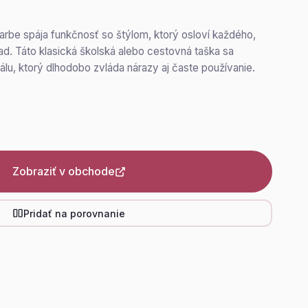
farbe spája funkčnosť so štýlom, ktorý osloví každého,
hľad. Táto klasická školská alebo cestovná taška sa
lu, ktorý dlhodobo zvláda nárazy aj časte používanie.
Zobraziť v obchode
Pridať na porovnanie