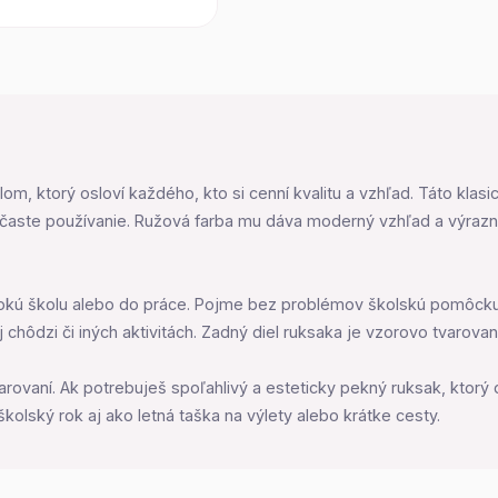
om, ktorý osloví každého, kto si cenní kvalitu a vzhľad. Táto klas
j časte používanie. Ružová farba mu dáva moderný vzhľad a výrazn
sokú školu alebo do práce. Pojme bez problémov školskú pomôcku,
hôdzi či iných aktivitách. Zadný diel ruksakа je vzorovo tvarovaný,
varovaní. Ak potrebuješ spoľahlivý a esteticky pekný ruksak, ktorý
olský rok aj ako letná taška na výlety alebo krátke cesty.