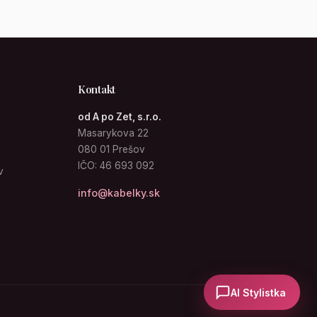
Kontakt
od A po Zet, s.r.o.
Masarykova 22
080 01 Prešov
IČO: 46 693 092
v
info@kabelky.sk
AI Stylistka