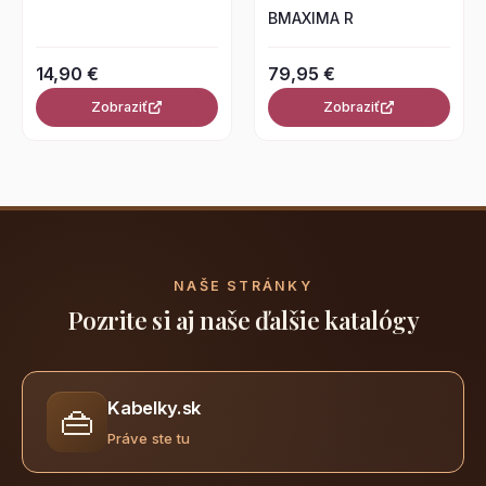
BMAXIMA R
14,90 €
79,95 €
Zobraziť
Zobraziť
NAŠE STRÁNKY
Pozrite si aj naše ďalšie katalógy
Kabelky.sk
👜
Práve ste tu