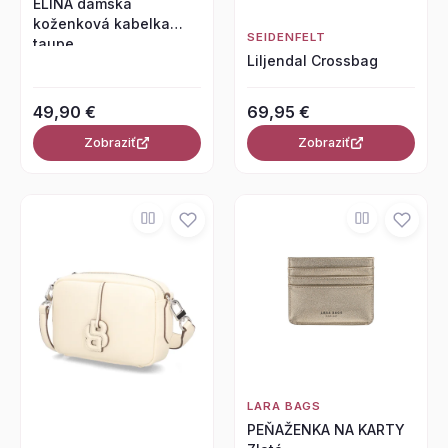
ELINA dámska
koženková kabelka
SEIDENFELT
taupe
Liljendal Crossbag
49,90 €
69,95 €
Zobraziť
Zobraziť
LARA BAGS
PEŇAŽENKA NA KARTY