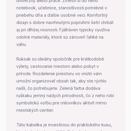
univerzity alebo práce. Zmestí si do neho
notebook, učebnice, starostlivosti potrebné v
priebehu dňa a ďalšie osobné veci. Komfortný
dizajn s dobre navrhnutými popruhmi šetrí chrbát
aj pri dlhšej nosnosti. Fjällräven typicky využíva
odolné materiály, ktoré sú zároveň ľahké na
váhu.
Ruksak sú ideálny spoločník pre krátkodobé
výlety, cestovanie mestom alebo pobyt v
prírode. Rozdelenie priestoru vo vnútri vám
umožní organizovať obsah tak, aby ste rýchlo
našli, čo potrebujete. Zelená farba dodáva
ruškaku jemný nádych prírodnosti, čo z neho robí
symbolickú voľbu pre milovníkov aktivít mimo
mestských centier.
Táto kabelka je investíciou do praktického kusu,