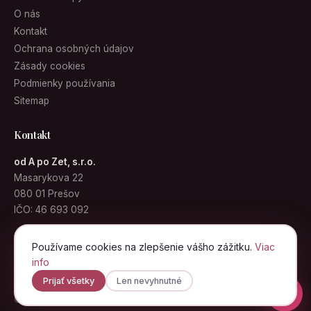
O nás
Kontakt
Ochrana osobných údajov
Zásady cookies
Podmienky používania
Sitemap
Kontakt
od A po Zet, s.r.o.
Masarykova 22
080 01 Prešov
IČO: 46 693 092
info@kabelky.sk
Používame cookies na zlepšenie vášho zážitku.
Viac
info
Prijať všetky
Len nevyhnutné
© 2026 Kabelky.sk · od A po Zet, s.r.o. · Všetky práva vyhradené