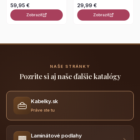
59,95 €
29,99 €
Zobraziť
Zobraziť
NAŠE STRÁNKY
Pozrite si aj naše ďalšie katalógy
Kabelky.sk
👜
Práve ste tu
Laminátové podlahy
🟫
→