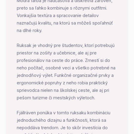
Modrá farba je nadčasová a diskrétna zároveň,
preto sa ľahko kombinuje s rôznymi outfitmi.
Vonkajšia textúra a spracovanie detailov
naznačujú kvalitu, na ktorú sa môžeš spoľahnúť
na dlhé roky.
Ruksak je vhodný pre študentov, ktorí potrebujú
priestor na zošity a učebnice, ale aj pre
profesionálov na ceste do práce. Zmestí si do
neho počítač, osobné veci a všetko potrebné na
jednodňový výlet. Funkčné organizačné prvky a
ergonomické popruhy z neho robia praktický
sprievodca nielen na školskej ceste, ale aj pri
pešom turizme či mestských výletoch.
Fjällräven ponúka v tomto ruksaku kombináciu
jednoduchého dizajnu a funkčnosti, ktorá sa
nepoddáva trendom. Je to skôr investícia do