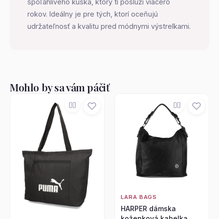
spoľahlivého kúska, ktorý ti posluží viacero
rokov. Ideálny je pre tých, ktorí oceňujú
udržateľnosť a kvalitu pred módnymi výstrelkami.
Mohlo by sa vám páčiť
LARA BAGS
HARPER dámska
koženková kabelka