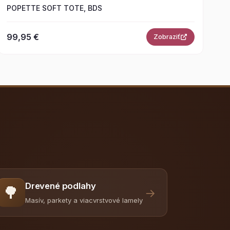
POPETTE SOFT TOTE, BDS
99,95 €
Zobraziť
Drevené podlahy
🌳
→
Masív, parkety a viacvrstvové lamely