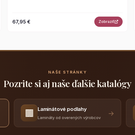
67,95 €
Zobraziť
NAŠE STRÁNKY
Pozrite si aj naše ďalšie katalógy
Laminátové podlahy
🟫
→
Lamináty od overených výrobcov