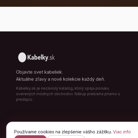
Objavte svet kabeliek.
Aktuálne zľavy a nové kolekcie každý deň.
Kabelky.sk je nezávislý katalóg, ktorý spája ponuku
overených módnych obchodov. Nákup prebieha priamo u
predajcu.
Používame cookies na zlepšenie vášho zážitku.
Viac info