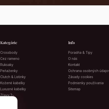
Kategórie
Info
Crossbody
Poradňa & Tipy
Cez rameno
O nás
Ruksaky
Kontakt
Peňaženky
Ochrana osobných údajo
Clutch & Listinky
Zásady cookies
Kožené kabelky
Podmienky používania
Luxusné kabelky
Sitemap
Zľavy 🏷