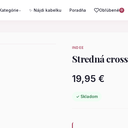
Kategórie
✨ Nájdi kabelku
Poradňa
Obľúbené
⌄
0
INDEE
Stredná cros
19,95 €
✓ Skladom