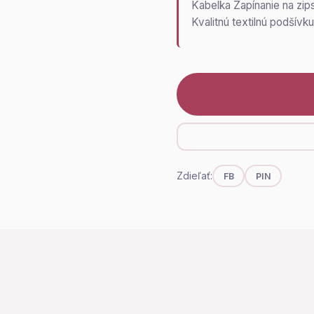
Kabelka Zapínanie na zips
Kvalitnú textilnú podšívk
Zdieľať:
FB
PIN