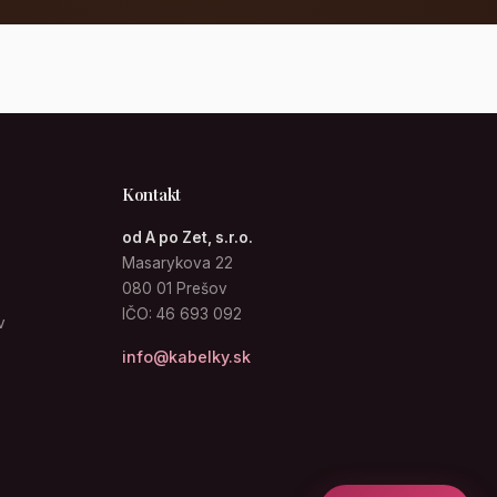
Kontakt
od A po Zet, s.r.o.
Masarykova 22
080 01 Prešov
IČO: 46 693 092
v
info@kabelky.sk