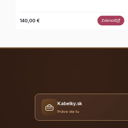
140,00 €
Zobraziť
Kabelky.sk
👜
Práve ste tu