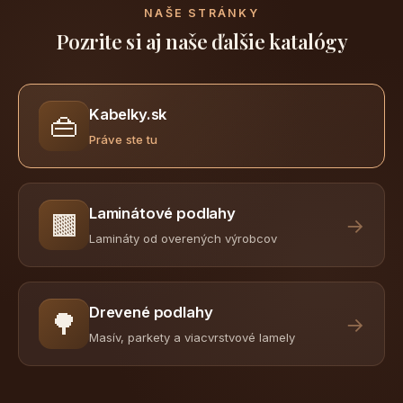
NAŠE STRÁNKY
Pozrite si aj naše ďalšie katalógy
Kabelky.sk
👜
Práve ste tu
Laminátové podlahy
🟫
→
Lamináty od overených výrobcov
Drevené podlahy
🌳
→
Masív, parkety a viacvrstvové lamely