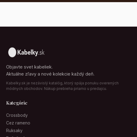
Objavte svet kabeliek.
Aktuálne zľavy a nové kolekcie každý deň.
Kabelky.sk je nezávislý katalóg, ktorý spája ponuku overených
módnych obchodov. Nákup prebieha priamo u predajcu.
Kategórie
Crossbody
Cez rameno
Ruksaky