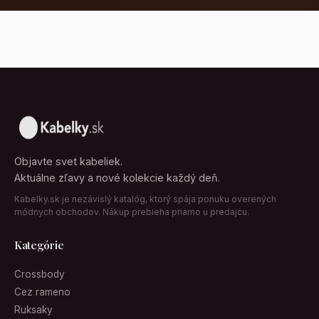
Objavte svet kabeliek.
Aktuálne zľavy a nové kolekcie každý deň.
Kabelky.sk je nezávislý katalóg, ktorý spája ponuku overených
módnych obchodov. Nákup prebieha priamo u predajcu.
Kategórie
Crossbody
Cez rameno
Ruksaky