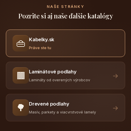
NAŠE STRÁNKY
Pozrite si aj naše ďalšie katalógy
Kabelky.sk
👜
Práve ste tu
Laminátové podlahy
🟫
→
Lamináty od overených výrobcov
Drevené podlahy
🌳
→
Masív, parkety a viacvrstvové lamely