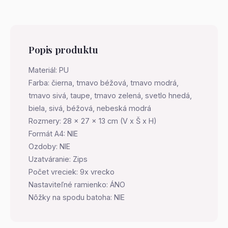
Popis produktu
Materiál: PU
Farba: čierna, tmavo béžová, tmavo modrá,
tmavo sivá, taupe, tmavo zelená, svetlo hnedá,
biela, sivá, béžová, nebeská modrá
Rozmery: 28 x 27 x 13 cm (V x Š x H)
Formát A4: NIE
Ozdoby: NIE
Uzatváranie: Zips
Počet vreciek: 9x vrecko
Nastaviteľné ramienko: ÁNO
Nôžky na spodu batoha: NIE