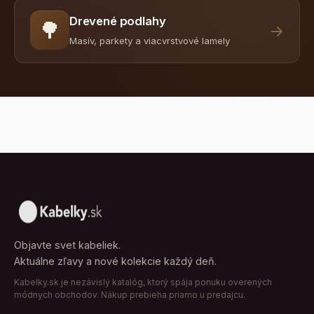
Drevené podlahy
🌳
→
Masív, parkety a viacvrstvové lamely
Objavte svet kabeliek.
Aktuálne zľavy a nové kolekcie každý deň.
Kabelky.sk je nezávislý katalóg, ktorý spája ponuku overených
módnych obchodov. Nákup prebieha priamo u predajcu.