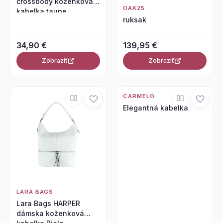
crossbody koženková
OAK25
kabelka taupe
ruksak
34,90 €
139,95 €
Zobraziť
Zobraziť
CARMELO
Elegantná kabelka
LARA BAGS
Lara Bags HARPER
dámska koženková