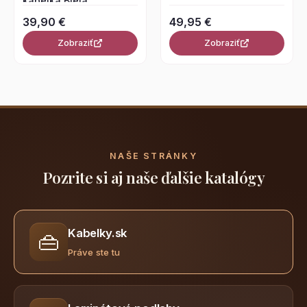
kabelka Biela
39,90 €
49,95 €
Zobraziť
Zobraziť
NAŠE STRÁNKY
Pozrite si aj naše ďalšie katalógy
Kabelky.sk
👜
Práve ste tu