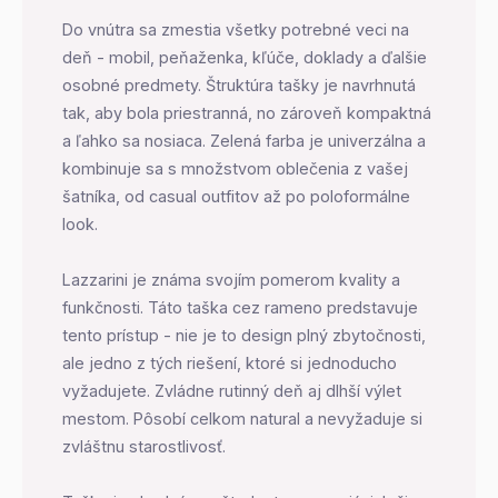
Do vnútra sa zmestia všetky potrebné veci na
deň - mobil, peňaženka, kľúče, doklady a ďalšie
osobné predmety. Štruktúra tašky je navrhnutá
tak, aby bola priestranná, no zároveň kompaktná
a ľahko sa nosiaca. Zelená farba je univerzálna a
kombinuje sa s množstvom oblečenia z vašej
šatníka, od casual outfitov až po poloformálne
look.
Lazzarini je známa svojím pomerom kvality a
funkčnosti. Táto taška cez rameno predstavuje
tento prístup - nie je to design plný zbytočnosti,
ale jedno z tých riešení, ktoré si jednoducho
vyžadujete. Zvládne rutinný deň aj dlhší výlet
mestom. Pôsobí celkom natural a nevyžaduje si
zvláštnu starostlivosť.