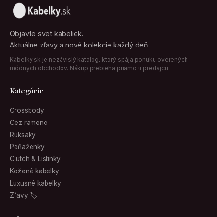
Objavte svet kabeliek.
Aktuálne zľavy a nové kolekcie každý deň.
Kabelky.sk je nezávislý katalóg, ktorý spája ponuku overených
módnych obchodov. Nákup prebieha priamo u predajcu.
Kategórie
Crossbody
Cez rameno
Ruksaky
Peňaženky
Clutch & Listinky
Kožené kabelky
Luxusné kabelky
Zľavy 🏷