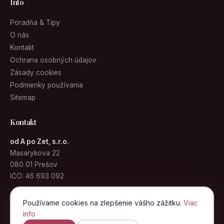
Info
Poradňa & Tipy
O nás
Kontakt
Ochrana osobných údajov
Zásady cookies
Podmienky používania
Sitemap
Kontakt
od A po Zet, s.r.o.
Masarykova 22
080 01 Prešov
IČO: 46 693 092
info@kabelky.sk
Používame cookies na zlepšenie vášho zážitku.
Viac
info