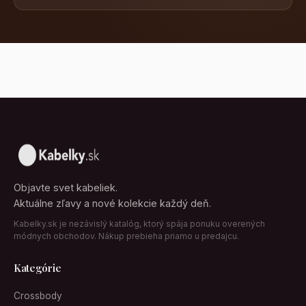
Objavte svet kabeliek.
Aktuálne zľavy a nové kolekcie každý deň.
Kabelky.sk je nezávislý katalóg, ktorý spája ponuku overených
módnych obchodov. Nákup prebieha priamo u predajcu.
Kategórie
Crossbody