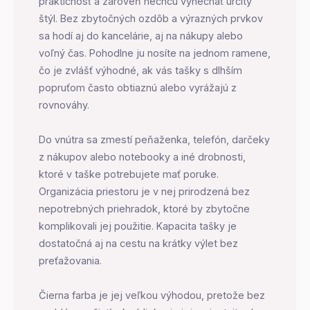
praktičnosť a zároveň nechcú vynechať určitý
štýl. Bez zbytočných ozdôb a výrazných prvkov
sa hodí aj do kancelárie, aj na nákupy alebo
voľný čas. Pohodlne ju nosíte na jednom ramene,
čo je zvlášť výhodné, ak vás tašky s dlhším
popruťom často obtiaznú alebo vyrážajú z
rovnováhy.
Do vnútra sa zmestí peňaženka, telefón, darčeky
z nákupov alebo notebooky a iné drobnosti,
ktoré v taške potrebujete mať poruke.
Organizácia priestoru je v nej prirodzená bez
nepotrebných priehradok, ktoré by zbytočne
komplikovali jej použitie. Kapacita tašky je
dostatočná aj na cestu na krátky výlet bez
preťažovania.
Čierna farba je jej veľkou výhodou, pretože bez