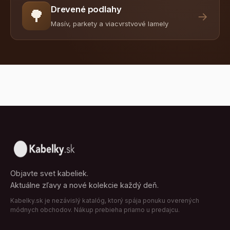
Drevené podlahy
🌳
→
Masív, parkety a viacvrstvové lamely
Objavte svet kabeliek.
Aktuálne zľavy a nové kolekcie každý deň.
Kabelky.sk je nezávislý katalóg, ktorý spája ponuku overených
módnych obchodov. Nákup prebieha priamo u predajcu.