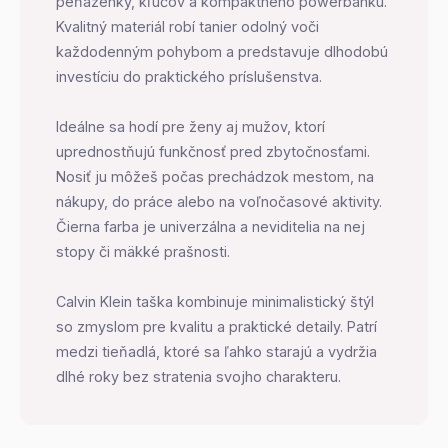
peňaženky, kľúčov a kompaktného powerbanku.
Kvalitný materiál robí tanier odolný voči
každodenným pohybom a predstavuje dlhodobú
investíciu do praktického príslušenstva.
Ideálne sa hodí pre ženy aj mužov, ktorí
uprednostňujú funkčnosť pred zbytočnosťami.
Nosiť ju môžeš počas prechádzok mestom, na
nákupy, do práce alebo na voľnočasové aktivity.
Čierna farba je univerzálna a neviditelia na nej
stopy či mäkké prašnosti.
Calvin Klein taška kombinuje minimalistický štýl
so zmyslom pre kvalitu a praktické detaily. Patrí
medzi tieňadlá, ktoré sa ľahko starajú a vydržia
dlhé roky bez stratenia svojho charakteru.