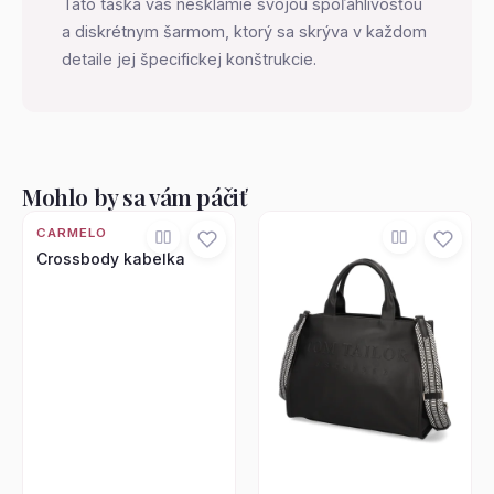
Táto taška vás nesklamie svojou spoľahlivosťou
a diskrétnym šarmom, ktorý sa skrýva v každom
detaile jej špecifickej konštrukcie.
Mohlo by sa vám páčiť
CARMELO
Crossbody kabelka