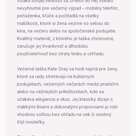
Vďaka svojej veľkosti sa zmestí do nej všetko
nevyhnutné pre večerný výpad – mobilný telefón,
peňaženka, kľúče a počítadlá na všetky
maličkosti, ktoré si žena vezme so sebou do
kina, na večeru alebo na spoločenské podujatie.
Kvalitný materiál, z ktorého je taška zhotovená,
zaručuje jej trvanlivosť a dlhodobú
používateľnosť bez straty lesku a vzhľadu.
Večerná taška Kate Gray sa hodí najmä pre ženy,
ktoré sa rady stretávajú na kultúrnych
podujatiach, večerných večerách medzi priateľmi
alebo na vážnejších príležitostiach, kde sa
očakáva elegancia a vkus. Jej klasický dizajn s
mäkkými líniami a dokonalými proporciami ju robí
vhodnou voľbou bez ohľadu na vek či osobný
štýl nositeľky.