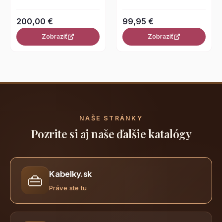
200,00 €
99,95 €
Zobraziť
Zobraziť
NAŠE STRÁNKY
Pozrite si aj naše ďalšie katalógy
Kabelky.sk
👜
Práve ste tu