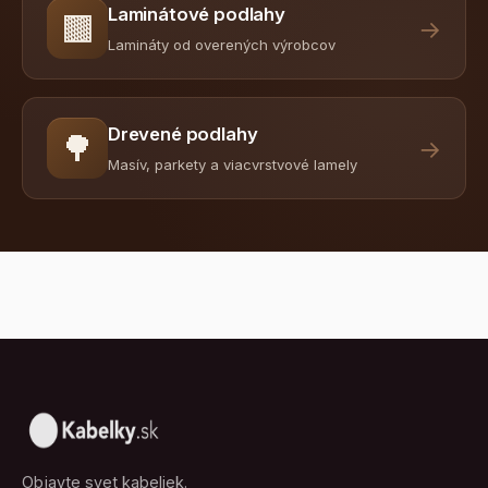
Laminátové podlahy
🟫
→
Lamináty od overených výrobcov
Drevené podlahy
🌳
→
Masív, parkety a viacvrstvové lamely
Objavte svet kabeliek.