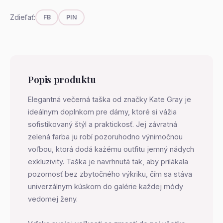
Zdieľať:
FB
PIN
Popis produktu
Elegantná večerná taška od značky Kate Gray je
ideálnym doplnkom pre dámy, ktoré si vážia
sofistikovaný štýl a praktickosť. Jej závratná
zelená farba ju robí pozoruhodno výnimočnou
voľbou, ktorá dodá każému outfitu jemný nádych
exkluzivity. Taška je navrhnutá tak, aby prilákala
pozornosť bez zbytočného výkriku, čím sa stáva
univerzálnym kúskom do galérie každej módy
vedomej ženy.