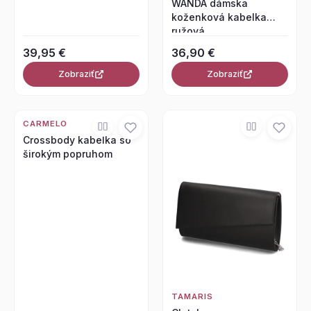
WANDA dámska
koženková kabelka
ružová
39,95 €
36,90 €
Zobraziť
Zobraziť
CARMELO
Crossbody kabelka so
širokým popruhom
TAMARIS