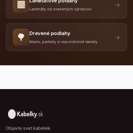
Laminátové podlahy
🟫
→
Lamináty od overených výrobcov
Drevené podlahy
🌳
→
Masív, parkety a viacvrstvové lamely
Objavte svet kabeliek.