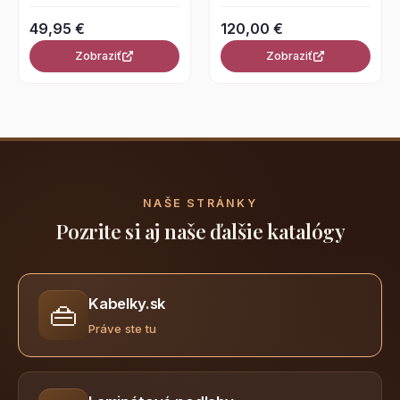
49,95 €
120,00 €
Zobraziť
Zobraziť
NAŠE STRÁNKY
Pozrite si aj naše ďalšie katalógy
Kabelky.sk
👜
Práve ste tu