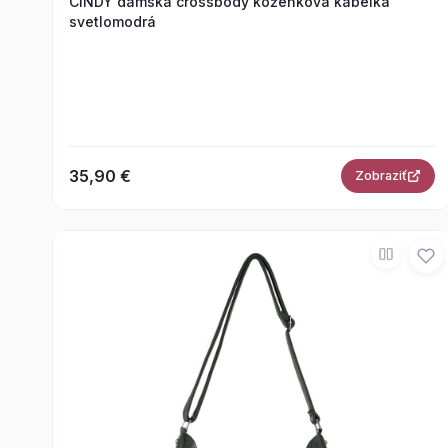
CINDY dámska crossbody koženková kabelka
svetlomodrá
35,90 €
Zobraziť