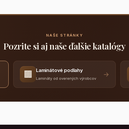
NAŠE STRÁNKY
Pozrite si aj naše ďalšie katalógy
Laminátové podlahy
🟫
→
Lamináty od overených výrobcov