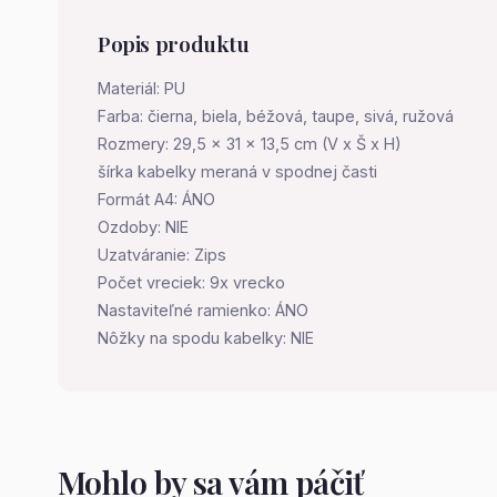
Popis produktu
Materiál: PU
Farba: čierna, biela, béžová, taupe, sivá, ružová
Rozmery: 29,5 x 31 x 13,5 cm (V x Š x H)
šírka kabelky meraná v spodnej časti
Formát A4: ÁNO
Ozdoby: NIE
Uzatváranie: Zips
Počet vreciek: 9x vrecko
Nastaviteľné ramienko: ÁNO
Nôžky na spodu kabelky: NIE
Mohlo by sa vám páčiť