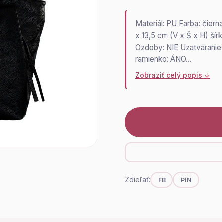
Materiál: PU Farba: čiern
x 13,5 cm (V x Š x H) ší
Ozdoby: NIE Uzatváranie:
ramienko: ÁNO…
Zobraziť celý popis ↓
Zdieľať:
FB
PIN