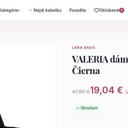
Kategórie
✨ Nájdi kabelku
Poradňa
Obľúbené
⌄
0
LARA BAGS
VALERIA dáms
Čierna
19,04 €
47,60 €
U
✓ Skladom