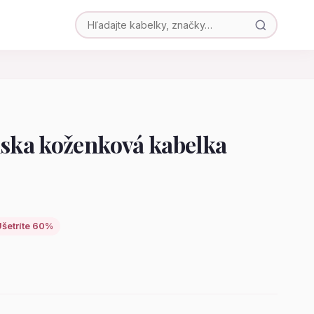
ka koženková kabelka
šetríte 60%