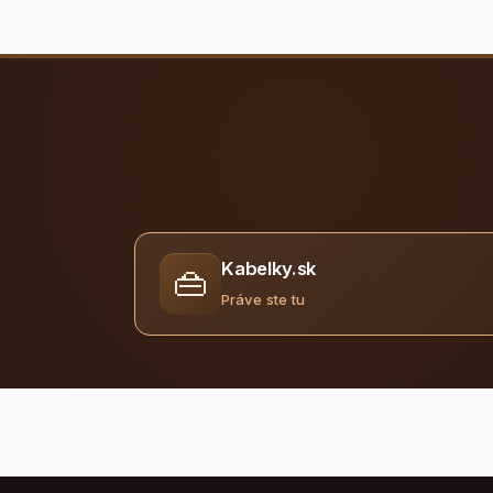
Kabelky.sk
👜
Práve ste tu