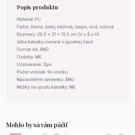
Popis produktu
Materiál: PU
Farba: čierna, biela, béžová, taupe, sivá, ružová
Rozmery: 29,5 x 31 x 13,5 cm (V x Š x H)
šírka kabelky meraná v spodnej časti
Formát A4: ÁNO
Ozdoby: NIE
Uzatváranie: Zips
Počet vreciek: 9x vrecko
Nastaviteľné ramienko: ÁNO
Nôžky na spodu kabelky: NIE
Mohlo by sa vám páčiť
INDEE