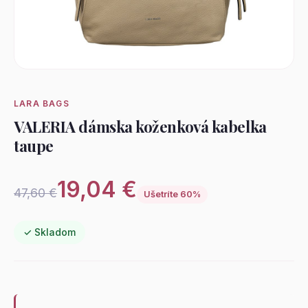
LARA BAGS
VALERIA dámska koženková kabelka
taupe
19,04 €
47,60 €
Ušetríte 60%
✓ Skladom