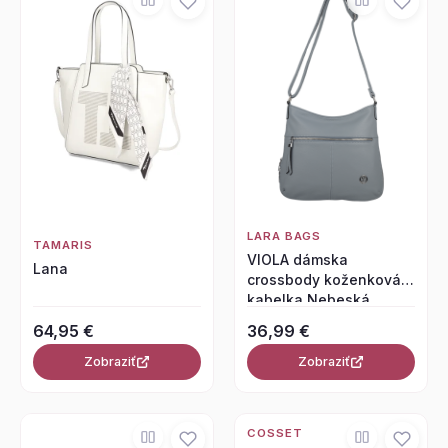
LARA BAGS
TAMARIS
VIOLA dámska
Lana
crossbody koženková
kabelka Nebeská
modrá
64,95 €
36,99 €
Zobraziť
Zobraziť
COSSET