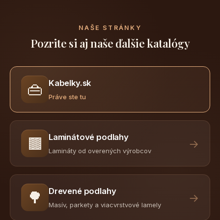
NAŠE STRÁNKY
Pozrite si aj naše ďalšie katalógy
Kabelky.sk
👜
Práve ste tu
Laminátové podlahy
🟫
→
Lamináty od overených výrobcov
Drevené podlahy
🌳
→
Masív, parkety a viacvrstvové lamely