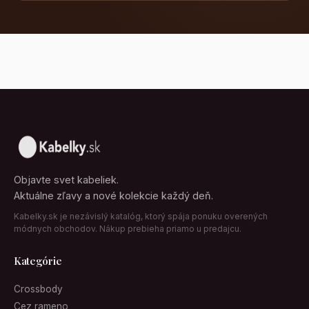
Objavte svet kabeliek.
Aktuálne zľavy a nové kolekcie každý deň.
Kabelky.sk je nezávislý katalóg, ktorý spája ponuku overených
módnych obchodov. Nákup prebieha priamo u predajcu.
Kategórie
Crossbody
Cez rameno