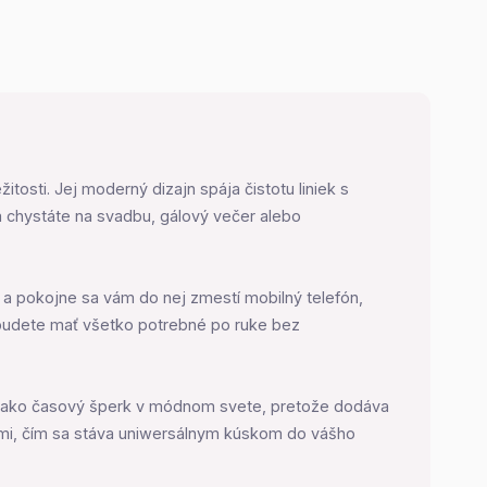
osti. Jej moderný dizajn spája čistotu liniek s
a chystáte na svadbu, gálový večer alebo
le a pokojne sa vám do nej zmestí mobilný telefón,
budete mať všetko potrebné po ruke bez
zala ako časový šperk v módnom svete, pretože dodáva
ami, čím sa stáva uniwersálnym kúskom do vášho