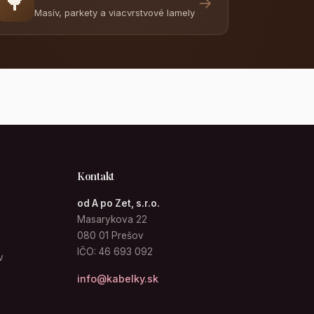
🌳
→
Masív, parkety a viacvrstvové lamely
Kontakt
od A po Zet, s.r.o.
Masarykova 22
080 01 Prešov
IČO: 46 693 092
v
info@kabelky.sk