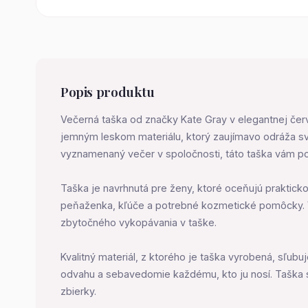
Popis produktu
Večerná taška od značky Kate Gray v elegantnej červe
jemným leskom materiálu, ktorý zaujímavo odráža sve
vyznamenaný večer v spoločnosti, táto taška vám pos
Taška je navrhnutá pre ženy, ktoré oceňujú prakticko
peňaženka, kľúče a potrebné kozmetické pomôcky. 
zbytočného vykopávania v taške.
Kvalitný materiál, z ktorého je taška vyrobená, sľu
odvahu a sebavedomie každému, kto ju nosí. Taška s
zbierky.