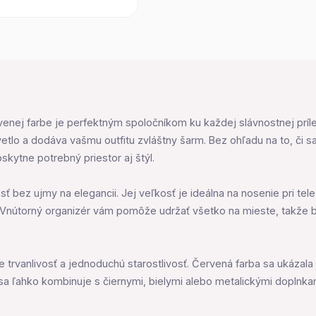
nej farbe je perfektným spoločníkom ku každej slávnostnej príležit
tlo a dodáva vašmu outfitu zvláštny šarm. Bez ohľadu na to, či s
kytne potrebný priestor aj štýl.
sť bez ujmy na elegancii. Jej veľkosť je ideálna na nosenie pri te
Vnútorný organizér vám pomôže udržať všetko na mieste, takže 
buje trvanlivosť a jednoduchú starostlivosť. Červená farba sa uká
a ľahko kombinuje s čiernymi, bielymi alebo metalickými doplnk