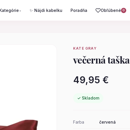
Kategórie
✨ Nájdi kabelku
Poradňa
Obľúbené
⌄
0
KATE GRAY
večerná taška
49,95 €
✓ Skladom
Farba
červená