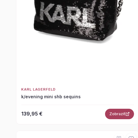
KARL LAGERFELD
k/evening mini shb sequins
139,95 €
Zobraziť