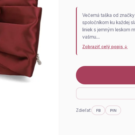
Večerná taška od značky 
spoločníkom ku každej slá
liniek s jemným leskom m
vašmu…
Zobraziť celý popis ↓
Zdieľať:
FB
PIN