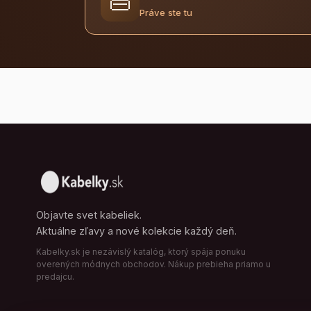
👜
Práve ste tu
Objavte svet kabeliek.
Aktuálne zľavy a nové kolekcie každý deň.
Kabelky.sk je nezávislý katalóg, ktorý spája ponuku
overených módnych obchodov. Nákup prebieha priamo u
predajcu.