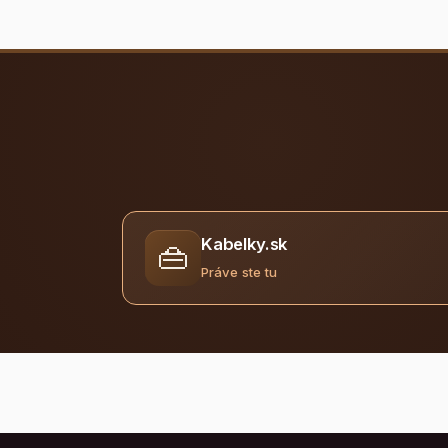
Kabelky.sk
👜
Práve ste tu