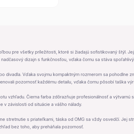
u pre všetky príležitosti, ktoré si žiadajú sofistikovaný štýl. Jej
ja nadčasový dizajn s funkčnosťou, vďaka čomu sa stáva spoľahli
lebo divadla. Vďaka svojmu kompaktným rozmerom sa pohodlne zme
enovali pozornosť každému detailu, vďaka čomu pôsobí taška výr
stotu vzhľadu. Čierna farba zdôrazňuje profesionálnosť a výtvarnú
e v závislosti od situácie a vášho nálady.
lne stretnutie s priateľkami, táska od OMG sa vždy osvedčí. Jej s
zhľad bez toho, aby preháňala pozornosť.