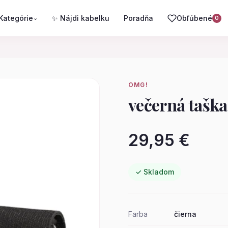
Kategórie
✨ Nájdi kabelku
Poradňa
Obľúbené
⌄
0
OMG!
večerná taška
29,95 €
✓ Skladom
Farba
čierna