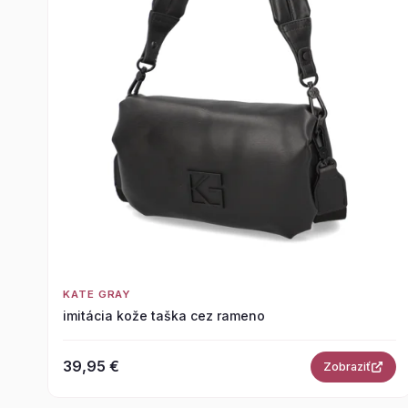
KATE GRAY
imitácia kože taška cez rameno
39,95 €
Zobraziť