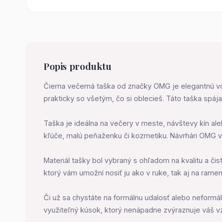
Popis produktu
Čierna večerná taška od značky OMG je elegantnú voľbo
prakticky so všetým, čo si oblecieš. Táto taška spá
Taška je ideálna na večery v meste, návštevy kín a
kľúče, malú peňaženku či kozmetiku. Návrhári OMG v
Materiál tašky bol vybraný s ohľadom na kvalitu a či
ktorý vám umožní nosiť ju ako v ruke, tak aj na ramen
Či už sa chystáte na formálnu udalosť alebo neformá
využiteľný kúsok, ktorý nenápadne zvýraznuje váš v