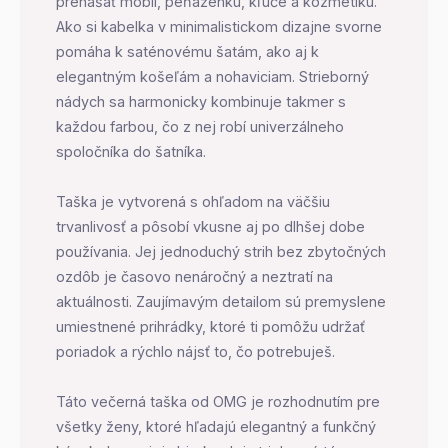
prenášať mobil, peňaženku, kľúče a kozmetiku.
Ako si kabelka v minimalistickom dizajne svorne
pomáha k saténovému šatám, ako aj k
elegantným košeľám a nohaviciam. Strieborný
nádych sa harmonicky kombinuje takmer s
každou farbou, čo z nej robí univerzálneho
spoločníka do šatníka.
Taška je vytvorená s ohľadom na väčšiu
trvanlivosť a pôsobí vkusne aj po dlhšej dobe
používania. Jej jednoduchý strih bez zbytočných
ozdôb je časovo nenáročný a neztratí na
aktuálnosti. Zaujímavým detailom sú premyslene
umiestnené prihrádky, ktoré ti pomôžu udržať
poriadok a rýchlo nájsť to, čo potrebuješ.
Táto večerná taška od OMG je rozhodnutím pre
všetky ženy, ktoré hľadajú elegantný a funkčný