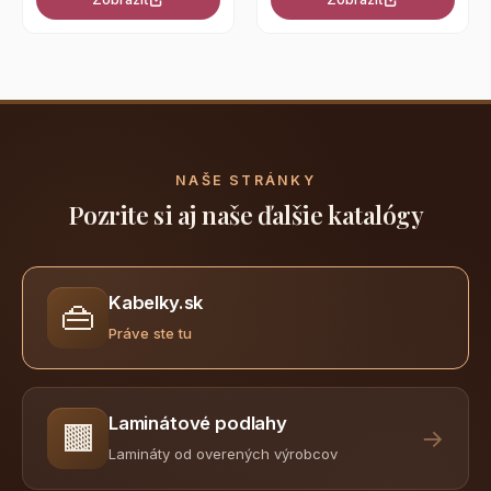
NAŠE STRÁNKY
Pozrite si aj naše ďalšie katalógy
Kabelky.sk
👜
Práve ste tu
Laminátové podlahy
🟫
→
Lamináty od overených výrobcov