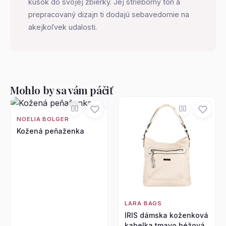
kúsok do svojej zbierky. Jej strieborný tón a
prepracovaný dizajn ti dodajú sebavedomie na
akejkoľvek udalosti.
Mohlo by sa vám páčiť
NOELIA BOLGER
Kožená peňaženka
LARA BAGS
IRIS dámska koženková
kabelka tmavo béžová