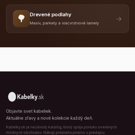
Drevené podlahy
🌳
→
Masív, parkety a viacvrstvové lamely
Objavte svet kabeliek.
Aktuálne zľavy a nové kolekcie každý deň.
Kabelky.sk je nezávislý katalóg, ktorý spája ponuku overených
módnych obchodov. Nákup prebieha priamo u predajcu.