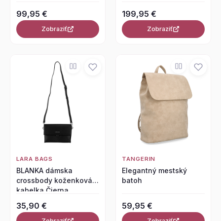
99,95 €
199,95 €
Zobraziť
Zobraziť
LARA BAGS
TANGERIN
BLANKA dámska
Elegantný mestský
crossbody koženková
batoh
kabelka Čierna
35,90 €
59,95 €
Zobraziť
Zobraziť