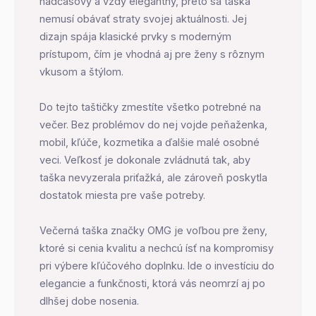
nadčasový a vždy elegantný, preto sa taška
nemusí obávať straty svojej aktuálnosti. Jej
dizajn spája klasické prvky s moderným
prístupom, čím je vhodná aj pre ženy s rôznym
vkusom a štýlom.
Do tejto taštičky zmestíte všetko potrebné na
večer. Bez problémov do nej vojde peňaženka,
mobil, kľúče, kozmetika a ďalšie malé osobné
veci. Veľkosť je dokonale zvládnutá tak, aby
taška nevyzerala priťažká, ale zároveň poskytla
dostatok miesta pre vaše potreby.
Večerná taška značky OMG je voľbou pre ženy,
ktoré si cenia kvalitu a nechcú ísť na kompromisy
pri výbere kľúčového doplnku. Ide o investíciu do
elegancie a funkčnosti, ktorá vás neomrzí aj po
dlhšej dobe nosenia.