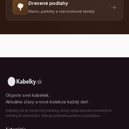
Drevené podlahy
🌳
→
Masív, parkety a viacvrstvové lamely
Objavte svet kabeliek.
Aktuálne zľavy a nové kolekcie každý deň.
Kabelky.sk je nezávislý katalóg, ktorý spája ponuku overených
módnych obchodov. Nákup prebieha priamo u predajcu.