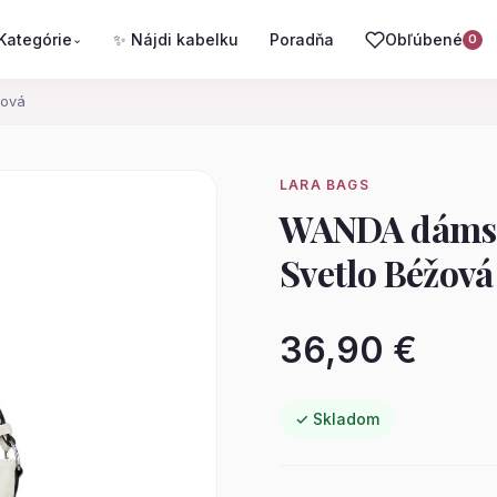
Kategórie
✨ Nájdi kabelku
Poradňa
Obľúbené
⌄
0
žová
LARA BAGS
WANDA dámsk
Svetlo Béžová
36,90 €
✓ Skladom