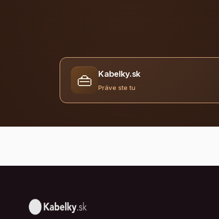
Kabelky.sk
👜
Práve ste tu