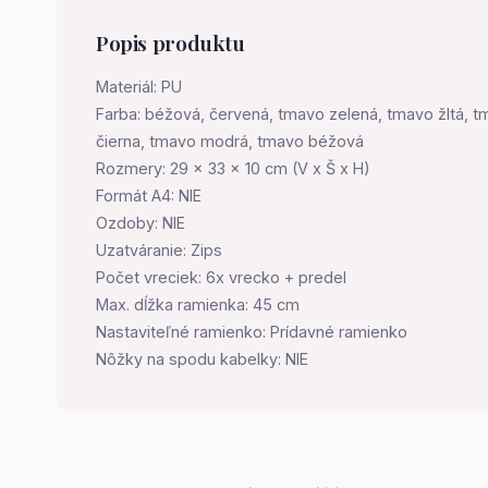
Popis produktu
Materiál: PU
Farba: béžová, červená, tmavo zelená, tmavo žltá, tm
čierna, tmavo modrá, tmavo béžová
Rozmery: 29 x 33 x 10 cm (V x Š x H)
Formát A4: NIE
Ozdoby: NIE
Uzatváranie: Zips
Počet vreciek: 6x vrecko + predel
Max. dĺžka ramienka: 45 cm
Nastaviteľné ramienko: Prídavné ramienko
Nôžky na spodu kabelky: NIE