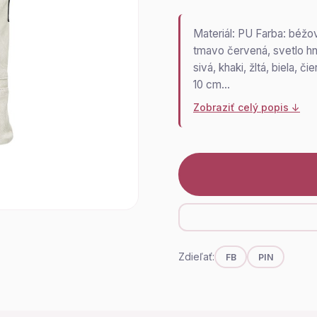
Materiál: PU Farba: béžo
tmavo červená, svetlo hn
sivá, khaki, žltá, biela,
10 cm…
Zobraziť celý popis ↓
Zdieľať:
FB
PIN