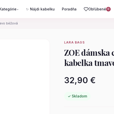
Kategórie
✨ Nájdi kabelku
Poradňa
Obľúbené
⌄
0
avo béžová
LARA BAGS
ZOE dámska c
kabelka tmav
32,90 €
✓ Skladom