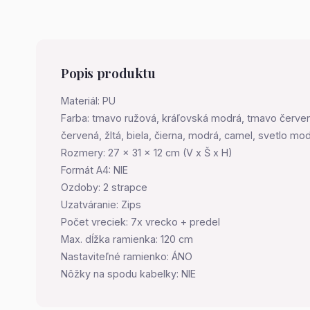
Popis produktu
Materiál: PU
Farba: tmavo ružová, kráľovská modrá, tmavo červená
červená, žltá, biela, čierna, modrá, camel, svetlo 
Rozmery: 27 x 31 x 12 cm (V x Š x H)
Formát A4: NIE
Ozdoby: 2 strapce
Uzatváranie: Zips
Počet vreciek: 7x vrecko + predel
Max. dĺžka ramienka: 120 cm
Nastaviteľné ramienko: ÁNO
Nôžky na spodu kabelky: NIE