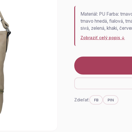
Materiál: PU Farba: tmav
tmavo hnedá, fialová, tm
sivá, zelená, khaki, červe
Zobraziť celý popis ↓
Zdieľať:
FB
PIN