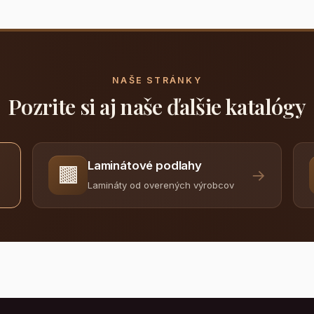
NAŠE STRÁNKY
Pozrite si aj naše ďalšie katalógy
Laminátové podlahy
🟫
→
Lamináty od overených výrobcov