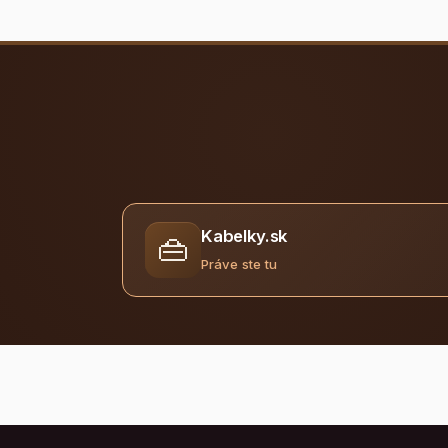
Kabelky.sk
👜
Práve ste tu