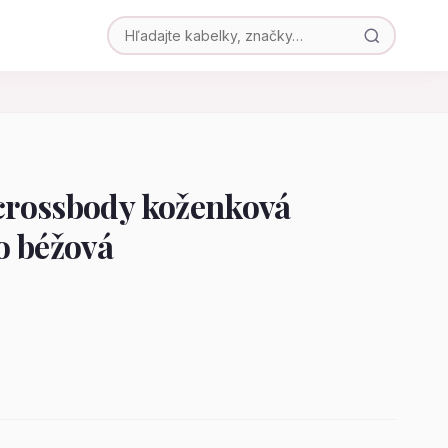
rossbody koženková
o béžová