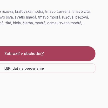
o ružová, kráľovská modrá, tmavo červená, tmavo žltá,
avo sivá, svetlo hnedá, tmavo modrá, ružová, béžová,
ná, žltá, biela, čierna, modrá, camel, svetlo modrá,…
Zobraziť v obchode
Pridať na porovnanie