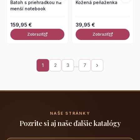
Batoh s priehradkou na
Kožená peňaženka
menší notebook
159,95 €
39,95 €
Zobraziť
Zobraziť
›
…
1
2
3
7
NAŠE STRÁNKY
Pozrite si aj naše ďalšie katalógy