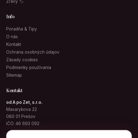
Zľavy 🏷
Info
Poradňa & Tipy
O nás
Kontakt
Ochrana osobných údajov
Zásady cookies
Podmienky používania
Sitemap
Kontakt
od A po Zet, s.r.o.
Masarykova 22
080 01 Prešov
IČO: 46 693 092
info@kabelky.sk