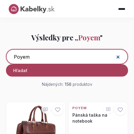
Výsledky pre „
Poyem
"
Hľadať
Nájdených:
156
produktov
POYEM
Pánská taška na
notebook