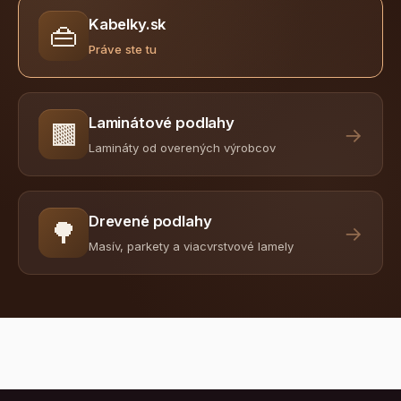
Kabelky.sk
👜
Práve ste tu
Laminátové podlahy
🟫
→
Lamináty od overených výrobcov
Drevené podlahy
🌳
→
Masív, parkety a viacvrstvové lamely