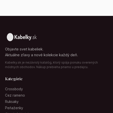
Objavte svet kabeliek.
Aktuálne zľavy a nové kolekcie každý deň.
Kabelky.sk je nezávislý katalóg, ktorý spája ponuku overených
módnych obchodov. Nákup prebieha priamo u predajcu.
Kategórie
Crossbody
Cez rameno
Ruksaky
Peňaženky