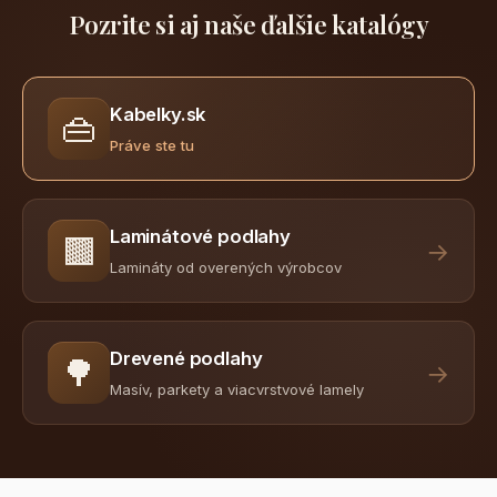
Pozrite si aj naše ďalšie katalógy
Kabelky.sk
👜
Práve ste tu
Laminátové podlahy
🟫
→
Lamináty od overených výrobcov
Drevené podlahy
🌳
→
Masív, parkety a viacvrstvové lamely