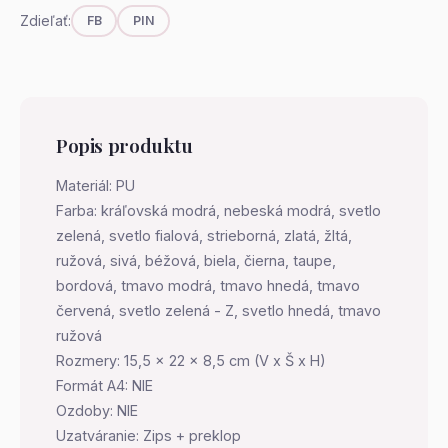
Zdieľať:
FB
PIN
Popis produktu
Materiál: PU
Farba: kráľovská modrá, nebeská modrá, svetlo
zelená, svetlo fialová, strieborná, zlatá, žltá,
ružová, sivá, béžová, biela, čierna, taupe,
bordová, tmavo modrá, tmavo hnedá, tmavo
červená, svetlo zelená - Z, svetlo hnedá, tmavo
ružová
Rozmery: 15,5 x 22 x 8,5 cm (V x Š x H)
Formát A4: NIE
Ozdoby: NIE
Uzatváranie: Zips + preklop