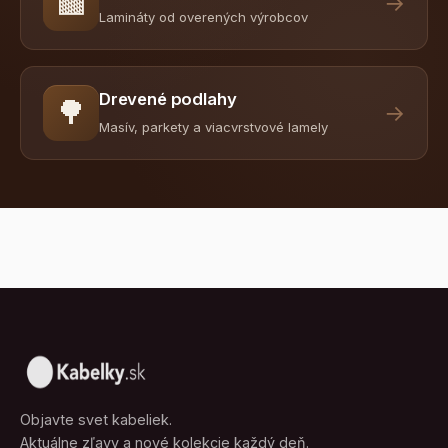
🟫
→
Lamináty od overených výrobcov
Drevené podlahy
🌳
→
Masív, parkety a viacvrstvové lamely
Objavte svet kabeliek.
Aktuálne zľavy a nové kolekcie každý deň.