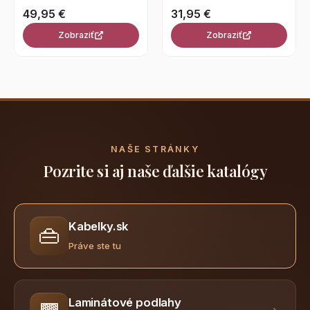
49,95 €
31,95 €
Zobraziť
Zobraziť
NAŠE STRÁNKY
Pozrite si aj naše ďalšie katalógy
Kabelky.sk
👜
Práve ste tu
Laminátové podlahy