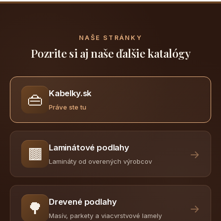
NAŠE STRÁNKY
Pozrite si aj naše ďalšie katalógy
Kabelky.sk
👜
Práve ste tu
Laminátové podlahy
🟫
→
Lamináty od overených výrobcov
Drevené podlahy
🌳
→
Masív, parkety a viacvrstvové lamely