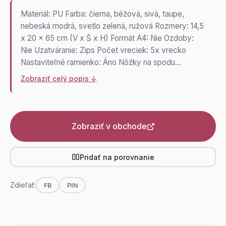
Materiál: PU Farba: čierna, béžová, sivá, taupe,
nebeská modrá, svetlo zelená, ružová Rozmery: 14,5
x 20 x 65 cm (V x Š x H) Formát A4: Nie Ozdoby:
Nie Uzatváranie: Zips Počet vreciek: 5x vrecko
Nastaviteľné ramienko: Áno Nôžky na spodu…
Zobraziť celý popis ↓
Zobraziť v obchode
Pridať na porovnanie
Zdieľať:
FB
PIN