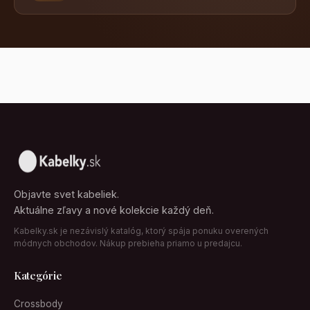
Objavte svet kabeliek.
Aktuálne zľavy a nové kolekcie každý deň.
Kabelky.sk je nezávislý katalóg, ktorý spája ponuku overených
módnych obchodov. Nákup prebieha priamo u predajcu.
Kategórie
Crossbody