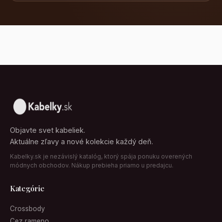
Objavte svet kabeliek.
Aktuálne zľavy a nové kolekcie každý deň.
Kabelky.sk je nezávislý katalóg, ktorý spája ponuku overených
módnych obchodov. Nákup prebieha priamo u predajcu.
Kategórie
Crossbody
Cez rameno