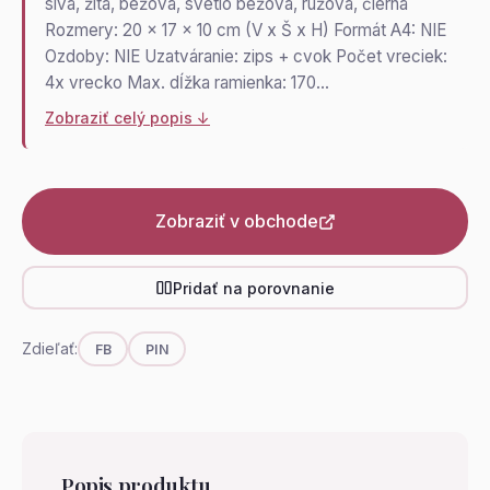
sivá, žltá, béžová, svetlo béžová, ružová, čierna
Rozmery: 20 x 17 x 10 cm (V x Š x H) Formát A4: NIE
Ozdoby: NIE Uzatváranie: zips + cvok Počet vreciek:
4x vrecko Max. dĺžka ramienka: 170…
Zobraziť celý popis ↓
Zobraziť v obchode
Pridať na porovnanie
Zdieľať:
FB
PIN
Popis produktu