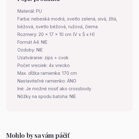
Materiál: PU
Farba: nebeská modrá, svetlo zelená, sivá, žltá,
béžová, svetlo béžová, ružová, čierna
Rozmery: 20 x 17 x 10 cm (V x Š x H)
Formát A4: NIE
Ozdoby: NIE
Uzatváranie: zips + cvok
Počet vreciek: 4x vrecko
Max. dĺžka ramienka: 170 cm
Nastaviteľné ramienko: ÁNO
Iné: Je možné nosiť ako crossbody
Nôžky na spodu batoha: NIE
Mohlo by sa vám páčiť