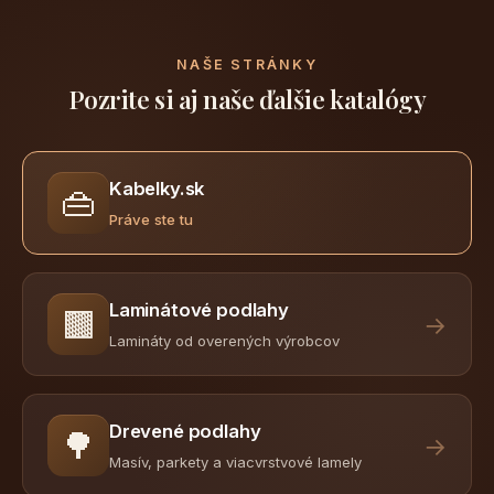
NAŠE STRÁNKY
Pozrite si aj naše ďalšie katalógy
Kabelky.sk
👜
Práve ste tu
Laminátové podlahy
🟫
→
Lamináty od overených výrobcov
Drevené podlahy
🌳
→
Masív, parkety a viacvrstvové lamely