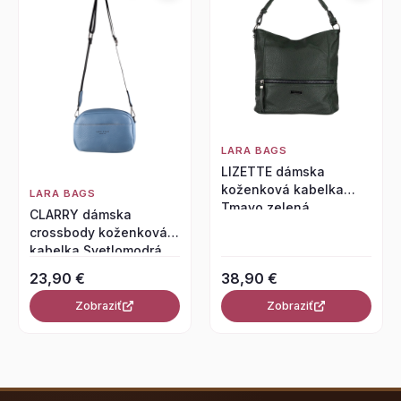
LARA BAGS
LIZETTE dámska
koženková kabelka
LARA BAGS
Tmavo zelená
CLARRY dámska
crossbody koženková
kabelka Svetlomodrá
23,90 €
38,90 €
Zobraziť
Zobraziť