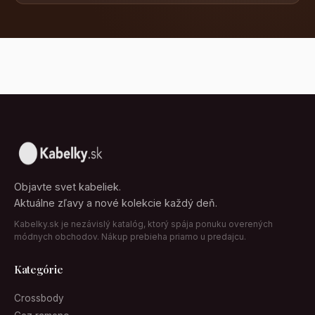
Objavte svet kabeliek.
Aktuálne zľavy a nové kolekcie každý deň.
Kabelky.sk je nezávislý katalóg, ktorý spája ponuku overených
módnych obchodov. Nákup prebieha priamo u predajcu.
Kategórie
Crossbody