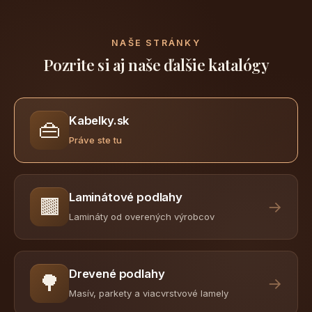
NAŠE STRÁNKY
Pozrite si aj naše ďalšie katalógy
Kabelky.sk
👜
Práve ste tu
Laminátové podlahy
🟫
→
Lamináty od overených výrobcov
Drevené podlahy
🌳
→
Masív, parkety a viacvrstvové lamely