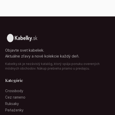
Objavte svet kabeliek.
Aktuálne zľavy a nové kolekcie každý deň.
Kabelky.sk je nezávislý katalóg, ktorý spája ponuku overených
módnych obchodov. Nákup prebieha priamo u predajcu.
Kategórie
Crossbody
Cez rameno
Ruksaky
Peňaženky