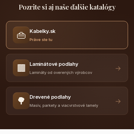
Pozrite si aj naše ďalšie katalógy
Kabelky.sk
👜
Práve ste tu
Laminátové podlahy
🟫
→
Lamináty od overených výrobcov
Drevené podlahy
🌳
→
Masív, parkety a viacvrstvové lamely