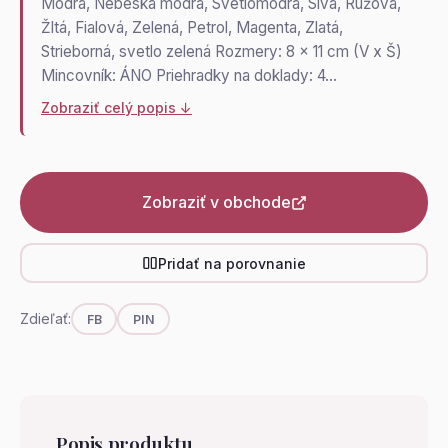
Modrá, Nebeská modrá, Svetlomodrá, Sivá, Ružová,
Žltá, Fialová, Zelená, Petrol, Magenta, Zlatá,
Strieborná, svetlo zelená Rozmery: 8 x 11 cm (V x Š)
Mincovník: ÁNO Priehradky na doklady: 4…
Zobraziť celý popis ↓
Zobraziť v obchode
Pridať na porovnanie
Zdieľať:
FB
PIN
Popis produktu