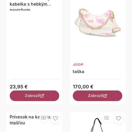
kabelka s hebkým
povrchom
JOOP
taška
23,95 €
170,00 €
Zobraziť
Zobraziť
Prívesok na kabelku s
mašľou