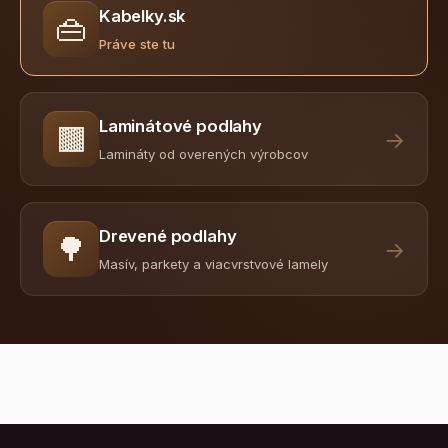
Kabelky.sk
👜
Práve ste tu
Laminátové podlahy
🟫
→
Lamináty od overených výrobcov
Drevené podlahy
🌳
→
Masív, parkety a viacvrstvové lamely