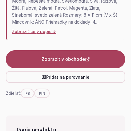
Modrá, Nebeská modrá, Svetlomodrá, Sivá, Ružová,
Žltá, Fialová, Zelená, Petrol, Magenta, Zlatá,
Strieborná, svetlo zelená Rozmery: 8 x 11 cm (V x Š)
Mincovník: ÁNO Priehradky na doklady: 4…
Zobraziť celý popis ↓
Zobraziť v obchode
Pridať na porovnanie
Zdieľať:
FB
PIN
Popis produktu