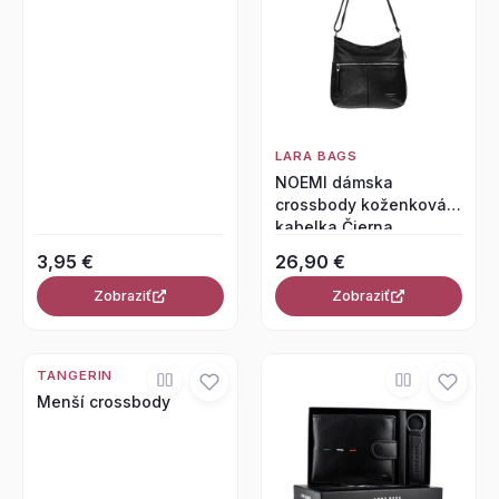
LARA BAGS
NOEMI dámska
crossbody koženková
kabelka Čierna
3,95 €
26,90 €
Zobraziť
Zobraziť
TANGERIN
Menší crossbody