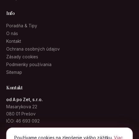
Info
Poradňa & Tipy
O nás
Kontakt
Ochrana osobných údajov
Zásady cookies
Podmienky používania
Sitemap
Kontakt
od A po Zet, s.r.o.
Masarykova 22
080 01 Prešov
IČO: 46 693 092
info@kabelky.sk
Používame cookies na zlepšenie vášho zážitku.
Viac