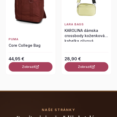
LARA BAGS
KAROLINA dámska
crossbody koženková
PUMA
kabelka olivová
Core College Bag
44,95 €
28,90 €
Zobraziť
Zobraziť
NAŠE STRÁNKY