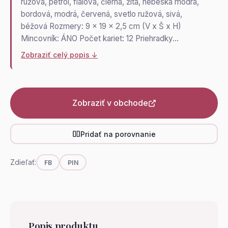
ružová, petrol, fialová, čierna, žltá, nebeská modrá,
bordová, modrá, červená, svetlo ružová, sivá,
béžová Rozmery: 9 x 19 x 2,5 cm (V x Š x H)
Mincovník: ÁNO Počet kariet: 12 Priehradky…
Zobraziť celý popis ↓
Zobraziť v obchode
Pridať na porovnanie
Zdieľať:
FB
PIN
Popis produktu