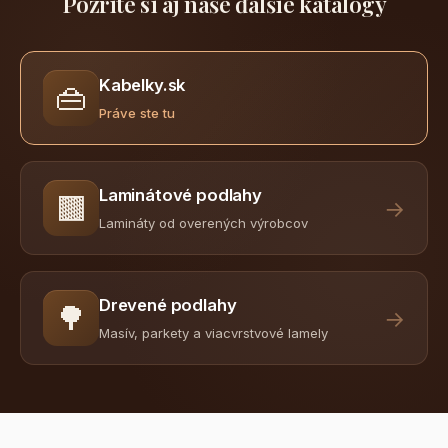
Pozrite si aj naše ďalšie katalógy
Kabelky.sk
👜
Práve ste tu
Laminátové podlahy
🟫
→
Lamináty od overených výrobcov
Drevené podlahy
🌳
→
Masív, parkety a viacvrstvové lamely