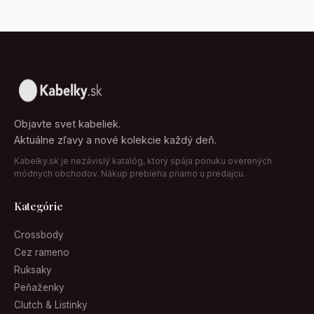
Objavte svet kabeliek.
Aktuálne zľavy a nové kolekcie každý deň.
Kabelky.sk je nezávislý katalóg, ktorý spája ponuku overených
módnych obchodov. Nákup prebieha priamo u predajcu.
Kategórie
Crossbody
Cez rameno
Ruksaky
Peňaženky
Clutch & Listinky