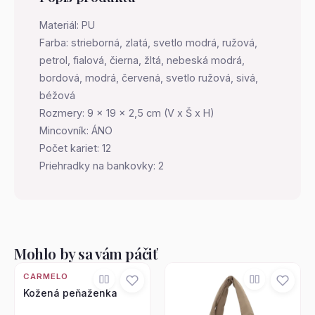
Materiál: PU
Farba: strieborná, zlatá, svetlo modrá, ružová,
petrol, fialová, čierna, žltá, nebeská modrá,
bordová, modrá, červená, svetlo ružová, sivá,
béžová
Rozmery: 9 x 19 x 2,5 cm (V x Š x H)
Mincovník: ÁNO
Počet kariet: 12
Priehradky na bankovky: 2
Mohlo by sa vám páčiť
CARMELO
Kožená peňaženka