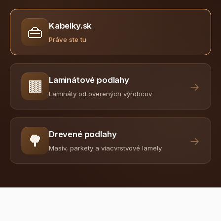
Kabelky.sk
👜
Práve ste tu
Laminátové podlahy
🟫
→
Lamináty od overených výrobcov
Drevené podlahy
🌳
→
Masív, parkety a viacvrstvové lamely