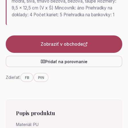
modrá, sivá, tmavo béžová, béžová, taupe Rozmery:
9,5 x 12,5 cm (V x Š) Mincovník: áno Priehradky na
doklady: 4 Počet kariet: 5 Priehradka na bankovky: 1
Zobraziť v obchode
Pridať na porovnanie
Zdieľať:
FB
PIN
Popis produktu
Materiál: PU