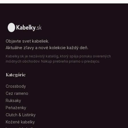
Objavte svet kabeliek.
Aktuálne zľavy a nové kolekcie každý deň.
Kabelky.sk je nezávislý katalóg, ktorý spája ponuku overených
módnych obchodov. Nákup prebieha priamo u predajcu.
Kategórie
Crossbody
Cez rameno
Ruksaky
Peňaženky
Clutch & Listinky
Kožené kabelky