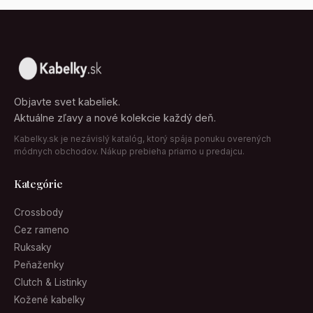
Objavte svet kabeliek.
Aktuálne zľavy a nové kolekcie každý deň.
Kabelky.sk je nezávislý katalóg, ktorý spája ponuku overených
módnych obchodov. Nákup prebieha priamo u predajcu.
Kategórie
Crossbody
Cez rameno
Ruksaky
Peňaženky
Clutch & Listinky
Kožené kabelky