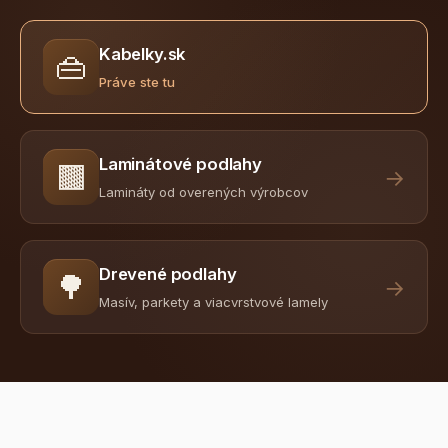
Kabelky.sk
👜
Práve ste tu
Laminátové podlahy
🟫
→
Lamináty od overených výrobcov
Drevené podlahy
🌳
→
Masív, parkety a viacvrstvové lamely