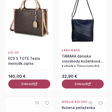
LARA BAGS
LIU JO
TAMARA dámska
ECS S TOTE Testa
crossbody koženková
moro/dk.cipria
kabelka Tmavomodrá
140,00 €
32,90 €
Zobraziť
Zobraziť
NOELIA BOLGER
Kožená peňaženka