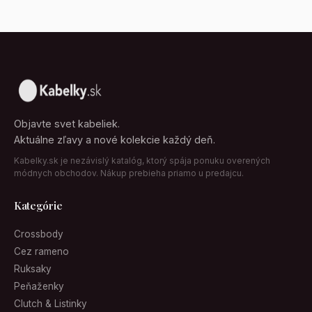
Objavte svet kabeliek.
Aktuálne zľavy a nové kolekcie každý deň.
Kabelky.sk je nezávislý katalóg, ktorý spája ponuku overených
módnych obchodov. Nákup prebieha priamo u predajcu.
Kategórie
Crossbody
Cez rameno
Ruksaky
Peňaženky
Clutch & Listinky