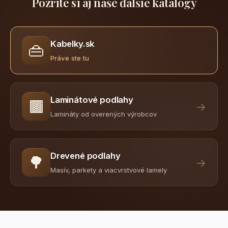
Pozrite si aj naše ďalšie katalógy
Kabelky.sk
👜
Práve ste tu
Laminátové podlahy
🟫
→
Lamináty od overených výrobcov
Drevené podlahy
🌳
→
Masív, parkety a viacvrstvové lamely