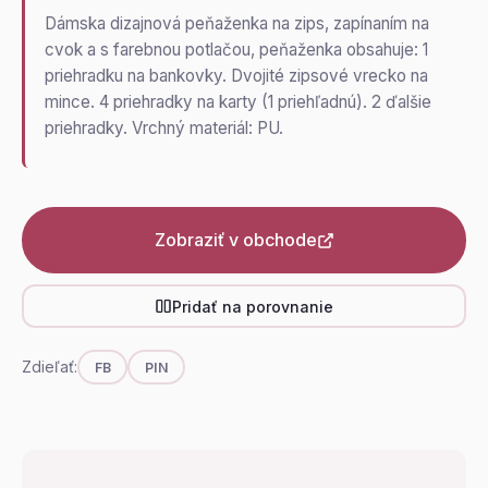
Dámska dizajnová peňaženka na zips, zapínaním na
cvok a s farebnou potlačou, peňaženka obsahuje: 1
priehradku na bankovky. Dvojité zipsové vrecko na
mince. 4 priehradky na karty (1 priehľadnú). 2 ďalšie
priehradky. Vrchný materiál: PU.
Zobraziť v obchode
Pridať na porovnanie
Zdieľať:
FB
PIN