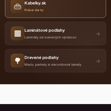
Kabelky.sk
👜
Práve ste tu
Laminátové podlahy
🟫
→
Lamináty od overených výrobcov
Drevené podlahy
🌳
→
Masív, parkety a viacvrstvové lamely