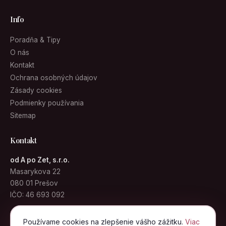
Info
Poradňa & Tipy
O nás
Kontakt
Ochrana osobných údajov
Zásady cookies
Podmienky používania
Sitemap
Kontakt
od A po Zet, s.r.o.
Masarykova 22
080 01 Prešov
IČO: 46 693 092
info@kabelky.sk
Používame cookies na zlepšenie vášho zážitku.
Viac