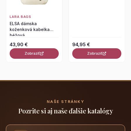
LARA BAGS
ELSA dámska
koženková kabelka
béžová
43,90 €
94,95 €
Zobraziť
Zobraziť
NAŠE STRÁNKY
Pozrite si aj naše ďalšie katalógy