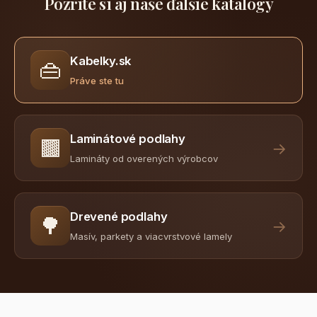
Pozrite si aj naše ďalšie katalógy
Kabelky.sk
👜
Práve ste tu
Laminátové podlahy
🟫
→
Lamináty od overených výrobcov
Drevené podlahy
🌳
→
Masív, parkety a viacvrstvové lamely