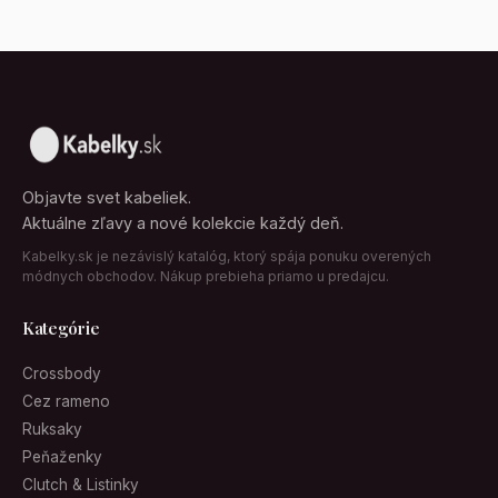
Objavte svet kabeliek.
Aktuálne zľavy a nové kolekcie každý deň.
Kabelky.sk je nezávislý katalóg, ktorý spája ponuku overených
módnych obchodov. Nákup prebieha priamo u predajcu.
Kategórie
Crossbody
Cez rameno
Ruksaky
Peňaženky
Clutch & Listinky