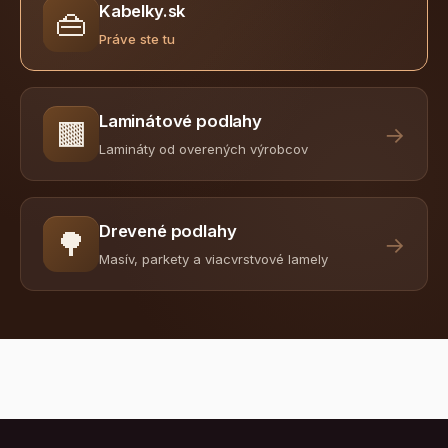
Kabelky.sk
👜
Práve ste tu
Laminátové podlahy
🟫
→
Lamináty od overených výrobcov
Drevené podlahy
🌳
→
Masív, parkety a viacvrstvové lamely