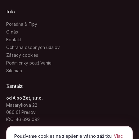
Info
Poradňa & Tipy
O nás
Kontakt
Ochrana osobných údajov
Zásady cookies
Podmienky používania
Sitemap
Kontakt
od A po Zet, s.r.o.
Masarykova 22
080 01 Prešov
IČO: 46 693 092
info@kabelky.sk
Používame cookies na zlepšenie vášho zážitku.
Viac