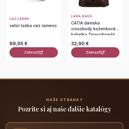
LARA BAGS
LAZZARINI
CATIA dámska
velúr taška cez rameno
crossbody koženková
kabelka Tmavohnedá
69,95 €
32,90 €
Zobraziť
Zobraziť
NAŠE STRÁNKY
Pozrite si aj naše ďalšie katalógy