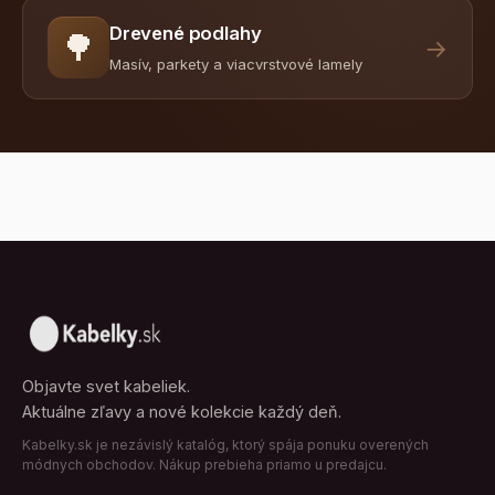
Drevené podlahy
🌳
→
Masív, parkety a viacvrstvové lamely
Objavte svet kabeliek.
Aktuálne zľavy a nové kolekcie každý deň.
Kabelky.sk je nezávislý katalóg, ktorý spája ponuku overených
módnych obchodov. Nákup prebieha priamo u predajcu.