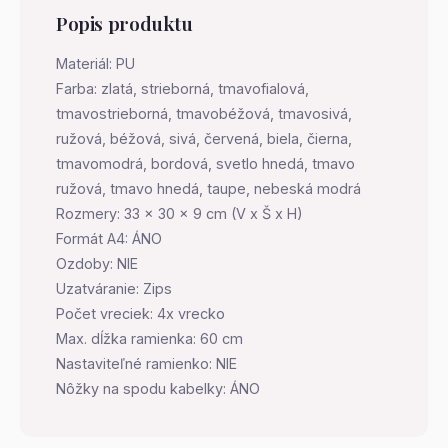
Popis produktu
Materiál: PU
Farba: zlatá, strieborná, tmavofialová,
tmavostrieborná, tmavobéžová, tmavosivá,
ružová, béžová, sivá, červená, biela, čierna,
tmavomodrá, bordová, svetlo hnedá, tmavo
ružová, tmavo hnedá, taupe, nebeská modrá
Rozmery: 33 x 30 x 9 cm (V x Š x H)
Formát A4: ÁNO
Ozdoby: NIE
Uzatváranie: Zips
Počet vreciek: 4x vrecko
Max. dĺžka ramienka: 60 cm
Nastaviteľné ramienko: NIE
Nôžky na spodu kabelky: ÁNO