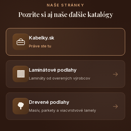
NAŠE STRÁNKY
Pozrite si aj naše ďalšie katalógy
Kabelky.sk
👜
Práve ste tu
Laminátové podlahy
🟫
→
Lamináty od overených výrobcov
Drevené podlahy
🌳
→
Masív, parkety a viacvrstvové lamely