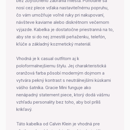
bez zbytočného zabrania miesta. Pohodlne sa
nosí cez plece vďaka nastaviteľnému popruhu,
čo vám umožňuje voľné ruky pri nakupovaní,
návšteve kaviarne alebo diskrétnom večernom
výjazde. Kabelka je dostatočne priestranná na to,
aby ste si do nej zmestili peňaženku, telefón,
kľúče a základný kozmetický materiál.
Vhodná je k casual outfitom aj k
poloformalnejšiemu štylu. Jej charakteristická
oranžová farba pôsobí moderným dojmom a
vytvára pekný kontrast s neutrálnejšími kúskami
vášho šatníka. Gracie Mini funguje ako
nenápadný statement piece, ktorý dodá vášmu
vzhľadu personality bez toho, aby bol príliš
krikľavý.
Táto kabelka od Calvin Klein je vhodná pre