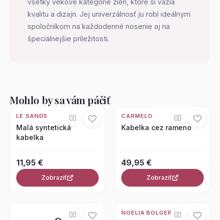
všetky vekové kategórie žien, ktoré si vážia
kvalitu a dizajn. Jej univerzálnosť ju robí ideálnym
spoločníkom na každodenné nosenie aj na
špeciálnejšie príležitosti.
Mohlo by sa vám páčiť
LE SANDS
CARMELO
Malá syntetická
Kabelka cez rameno
kabelka
11,95 €
49,95 €
Zobraziť
Zobraziť
NOELIA BOLGER