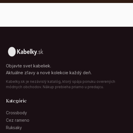
Objavte svet kabeliek.
Aktuálne zľavy a nové kolekcie každý deň.
Kabelky.sk je nezávislý katalóg, ktorý spája ponuku overených
módnych obchodov. Nákup prebieha priamo u predajcu.
Kategórie
Crossbody
Cez rameno
Ruksaky