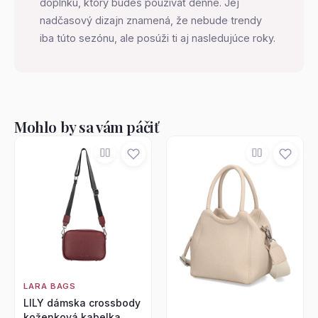
doplnku, ktorý budeš používať denne. Jej
nadčasový dizajn znamená, že nebude trendy
iba túto sezónu, ale posúži ti aj nasledujúce roky.
Mohlo by sa vám páčiť
LARA BAGS
LILY dámska crossbody
koženková kabelka