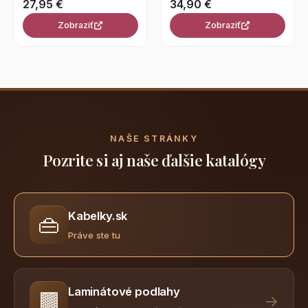
27,95 €
34,90 €
Zobraziť
Zobraziť
NAŠE STRÁNKY
Pozrite si aj naše ďalšie katalógy
Kabelky.sk
👜
Práve ste tu
Laminátové podlahy
🟫
→