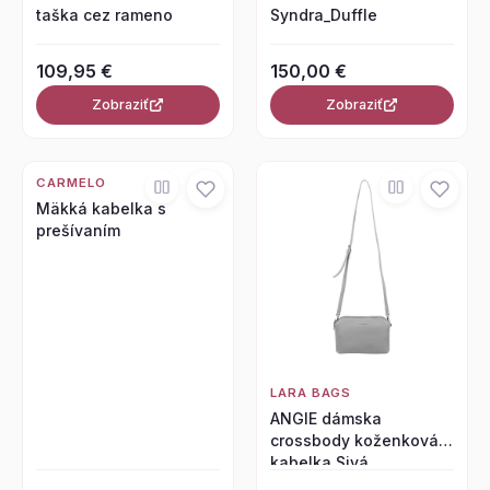
taška cez rameno
Syndra_Duffle
109,95 €
150,00 €
Zobraziť
Zobraziť
CARMELO
Mäkká kabelka s
prešívaním
LARA BAGS
ANGIE dámska
crossbody koženková
kabelka Sivá