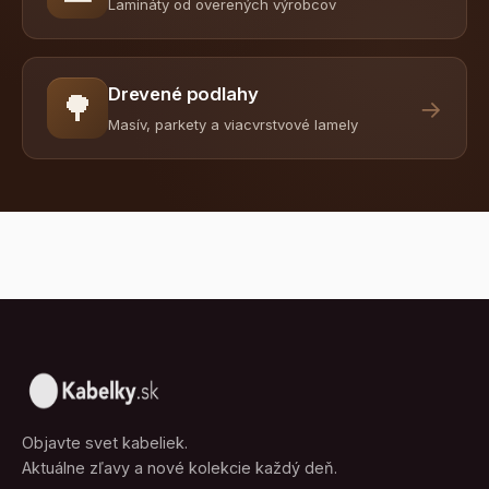
Lamináty od overených výrobcov
Drevené podlahy
🌳
→
Masív, parkety a viacvrstvové lamely
Objavte svet kabeliek.
Aktuálne zľavy a nové kolekcie každý deň.