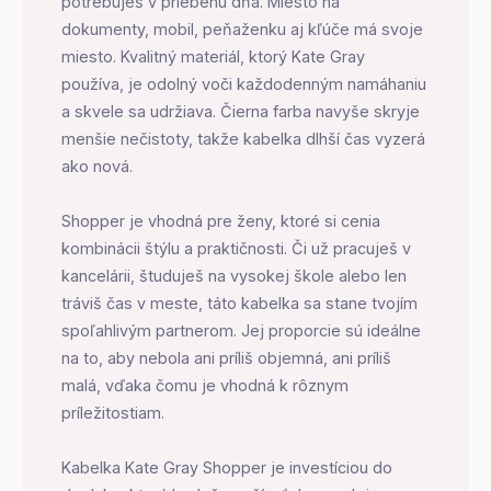
potrebuješ v priebehu dňa. Miesto na
dokumenty, mobil, peňaženku aj kľúče má svoje
miesto. Kvalitný materiál, ktorý Kate Gray
používa, je odolný voči každodenným namáhaniu
a skvele sa udržiava. Čierna farba navyše skryje
menšie nečistoty, takže kabelka dlhší čas vyzerá
ako nová.
Shopper je vhodná pre ženy, ktoré si cenia
kombinácii štýlu a praktičnosti. Či už pracuješ v
kancelárii, študuješ na vysokej škole alebo len
tráviš čas v meste, táto kabelka sa stane tvojím
spoľahlivým partnerom. Jej proporcie sú ideálne
na to, aby nebola ani príliš objemná, ani príliš
malá, vďaka čomu je vhodná k rôznym
príležitostiam.
Kabelka Kate Gray Shopper je investíciou do