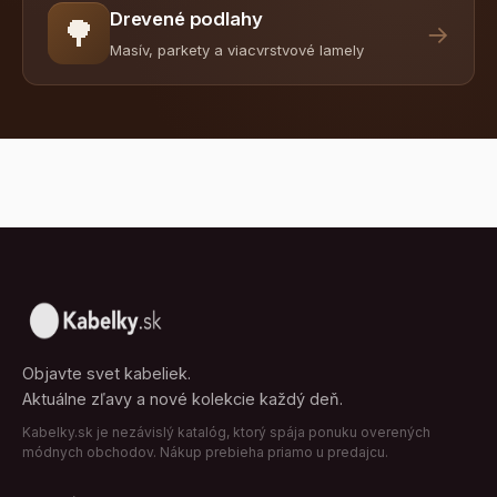
Drevené podlahy
🌳
→
Masív, parkety a viacvrstvové lamely
Objavte svet kabeliek.
Aktuálne zľavy a nové kolekcie každý deň.
Kabelky.sk je nezávislý katalóg, ktorý spája ponuku overených
módnych obchodov. Nákup prebieha priamo u predajcu.