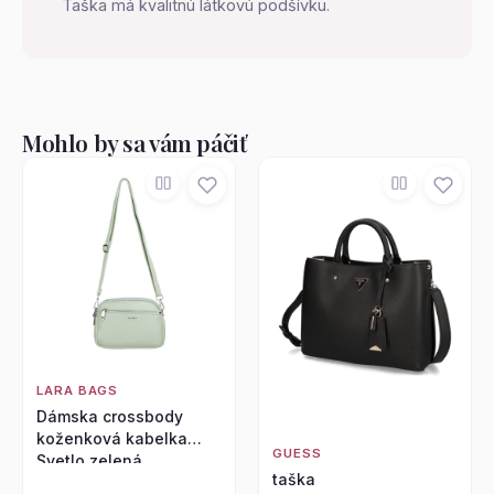
Taška má kvalitnú látkovú podšívku.
Mohlo by sa vám páčiť
LARA BAGS
Dámska crossbody
koženková kabelka
GUESS
Svetlo zelená
taška