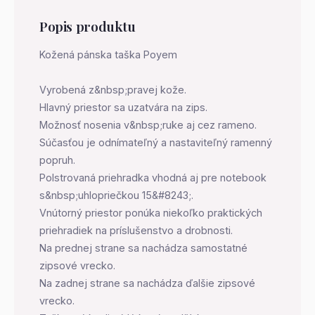
Popis produktu
Kožená pánska taška Poyem
Vyrobená z&nbsp;pravej kože.
Hlavný priestor sa uzatvára na zips.
Možnosť nosenia v&nbsp;ruke aj cez rameno.
Súčasťou je odnímateľný a nastaviteľný ramenný
popruh.
Polstrovaná priehradka vhodná aj pre notebook
s&nbsp;uhlopriečkou 15&#8243;.
Vnútorný priestor ponúka niekoľko praktických
priehradiek na príslušenstvo a drobnosti.
Na prednej strane sa nachádza samostatné
zipsové vrecko.
Na zadnej strane sa nachádza ďalšie zipsové
vrecko.