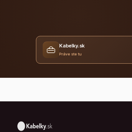
Kabelky.sk
👜
Práve ste tu