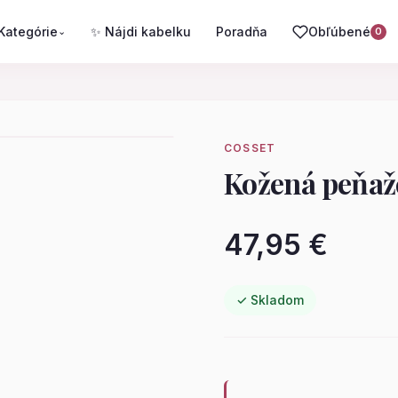
Kategórie
✨ Nájdi kabelku
Poradňa
Obľúbené
⌄
0
COSSET
Kožená peňa
47,95 €
✓ Skladom