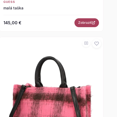
GUESS
malá taška
145,00 €
Zobraziť