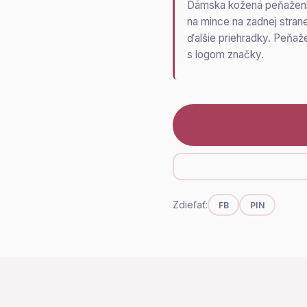
Dámska kožená peňaženka
na mince na zadnej strane.
ďalšie priehradky. Peňaž
s logom značky.
Zdieľať:
FB
PIN