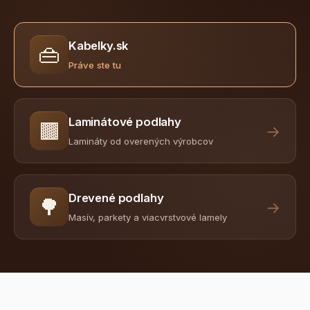
Kabelky.sk
👜
Práve ste tu
Laminátové podlahy
🟫
→
Lamináty od overených výrobcov
Drevené podlahy
🌳
→
Masív, parkety a viacvrstvové lamely