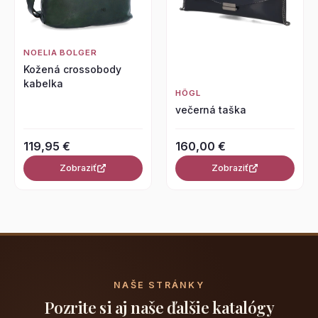
NOELIA BOLGER
Kožená crossobody
kabelka
HÖGL
večerná taška
119,95 €
160,00 €
Zobraziť
Zobraziť
NAŠE STRÁNKY
Pozrite si aj naše ďalšie katalógy