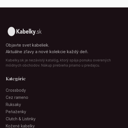
Objavte svet kabeliek.
Aktuálne zľavy a nové kolekcie každý deň.
Kabelky.sk je nezávislý katalóg, ktorý spája ponuku overených
módnych obchodov. Nákup prebieha priamo u predajcu.
Kategórie
Crossbody
Cez rameno
Ruksaky
Peňaženky
Clutch & Listinky
Kožené kabelky