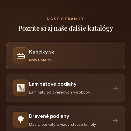
NAŠE STRÁNKY
Pozrite si aj naše ďalšie katalógy
Kabelky.sk
👜
Práve ste tu
Laminátové podlahy
🟫
→
Lamináty od overených výrobcov
Drevené podlahy
🌳
→
Masív, parkety a viacvrstvové lamely