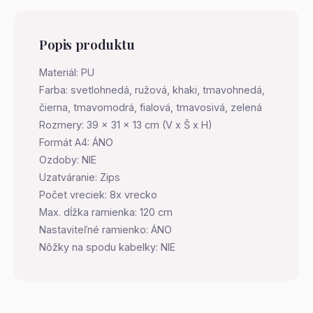
Popis produktu
Materiál: PU
Farba: svetlohnedá, ružová, khaki, tmavohnedá,
čierna, tmavomodrá, fialová, tmavosivá, zelená
Rozmery: 39 x 31 x 13 cm (V x Š x H)
Formát A4: ÁNO
Ozdoby: NIE
Uzatváranie: Zips
Počet vreciek: 8x vrecko
Max. dĺžka ramienka: 120 cm
Nastaviteľné ramienko: ÁNO
Nôžky na spodu kabelky: NIE