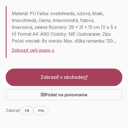
Materiál: PU Farba: svetlohnedá, ružová, khaki,
tmavohnedá, čierna, tmavomodrá, fialová,
tmavosivá, zelená Rozmery: 39 x 31 x 13 cm (V x Š x
H) Formát A4: ÁNO Ozdoby: NIE Uzatváranie: Zips
Počet vreciek: 8x vrecko Max. dĺžka ramienka: 120…
Zobraziť celý popis ↓
Zobraziť v obchode
Pridať na porovnanie
Zdieľať:
FB
PIN