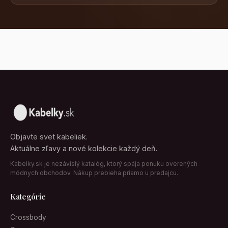
Objavte svet kabeliek.
Aktuálne zľavy a nové kolekcie každý deň.
Kabelky.sk je nezávislý katalóg, ktorý spája ponuku overených
módnych obchodov. Nákup prebieha priamo u predajcu.
Kategórie
Crossbody