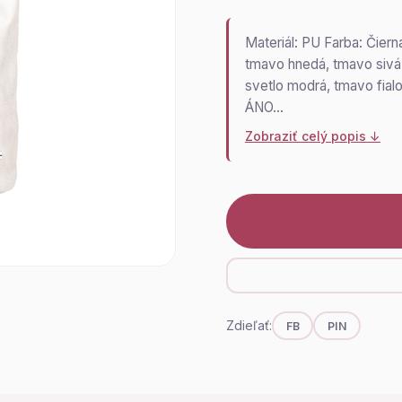
Materiál: PU Farba: Čierna
tmavo hnedá, tmavo sivá,
svetlo modrá, tmavo fial
ÁNO…
Zobraziť celý popis ↓
Zdieľať:
FB
PIN