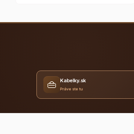
Kabelky.sk
👜
Práve ste tu