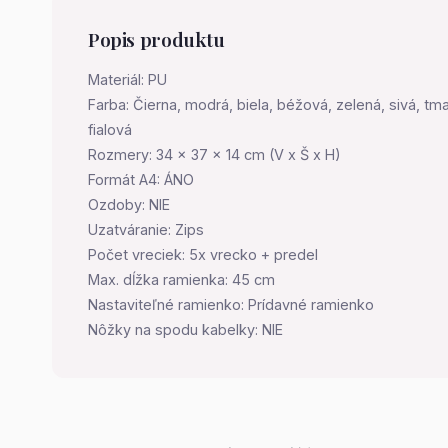
Popis produktu
Materiál: PU
Farba: Čierna, modrá, biela, béžová, zelená, sivá, t
fialová
Rozmery: 34 x 37 x 14 cm (V x Š x H)
Formát A4: ÁNO
Ozdoby: NIE
Uzatváranie: Zips
Počet vreciek: 5x vrecko + predel
Max. dĺžka ramienka: 45 cm
Nastaviteľné ramienko: Prídavné ramienko
Nôžky na spodu kabelky: NIE