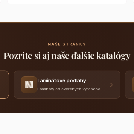
NAŠE STRÁNKY
Pozrite si aj naše ďalšie katalógy
Laminátové podlahy
🟫
→
Lamináty od overených výrobcov