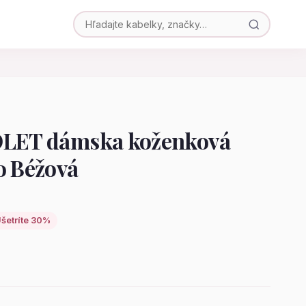
OLET dámska koženková
o Béžová
šetríte 30%