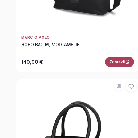
MARC O´POLO
HOBO BAG M, MOD. AMELIE
140,00 €
Zobraziť