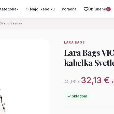
Kategórie
✨ Nájdi kabelku
Poradňa
Obľúbené
⌄
0
Svetlo Béžová
LARA BAGS
Lara Bags VI
kabelka Svetl
32,13 €
45,90 €
U
✓ Skladom