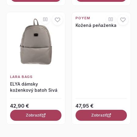
POYEM
Kožená peňaženka
LARA BAGS
ELYA dámsky
koženkový batoh Sivá
42,90 €
47,95 €
Zobraziť
Zobraziť