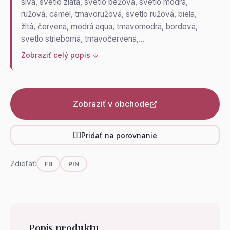
sivá, svetlo zlatá, svetlo béžová, svetlo modrá,
ružová, camel, tmavoružová, svetlo ružová, biela,
žltá, červená, modrá aqua, tmavomodrá, bordová,
svetlo strieborná, tmavočervená,…
Zobraziť celý popis ↓
Zobraziť v obchode
Pridať na porovnanie
Zdieľať:
FB
PIN
Popis produktu