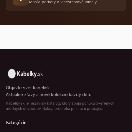
Masív, parkety a viacvrstvové lamely
Objavte svet kabeliek.
Aktuálne zľavy a nové kolekcie každý deň.
Kabelky.sk je nezávislý katalóg, ktorý spája ponuku overených
módnych obchodov. Nákup prebieha priamo u predajcu.
Kategórie