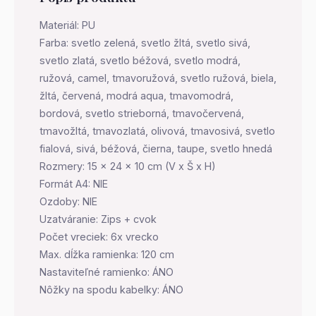
Materiál: PU
Farba: svetlo zelená, svetlo žltá, svetlo sivá,
svetlo zlatá, svetlo béžová, svetlo modrá,
ružová, camel, tmavoružová, svetlo ružová, biela,
žltá, červená, modrá aqua, tmavomodrá,
bordová, svetlo strieborná, tmavočervená,
tmavožltá, tmavozlatá, olivová, tmavosivá, svetlo
fialová, sivá, béžová, čierna, taupe, svetlo hnedá
Rozmery: 15 x 24 x 10 cm (V x Š x H)
Formát A4: NIE
Ozdoby: NIE
Uzatváranie: Zips + cvok
Počet vreciek: 6x vrecko
Max. dĺžka ramienka: 120 cm
Nastaviteľné ramienko: ÁNO
Nôžky na spodu kabelky: ÁNO