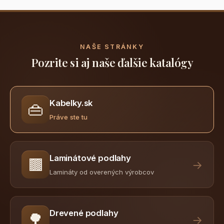
NAŠE STRÁNKY
Pozrite si aj naše ďalšie katalógy
Kabelky.sk
👜
Práve ste tu
Laminátové podlahy
🟫
→
Lamináty od overených výrobcov
Drevené podlahy
🌳
→