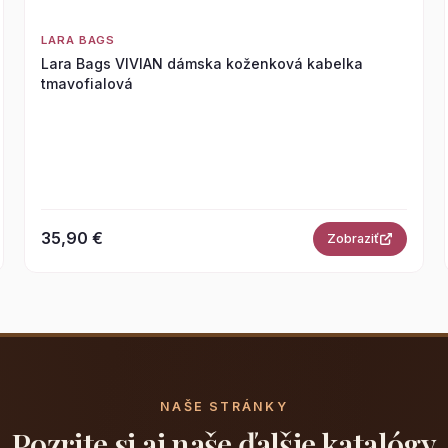
LARA BAGS
Lara Bags VIVIAN dámska koženková kabelka
tmavofialová
35,90 €
Zobraziť
NAŠE STRÁNKY
Pozrite si aj naše ďalšie katalógy