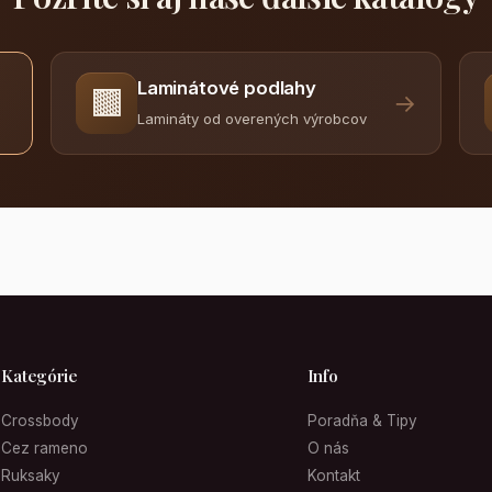
Laminátové podlahy
🟫
→
Lamináty od overených výrobcov
Kategórie
Info
Crossbody
Poradňa & Tipy
Cez rameno
O nás
Ruksaky
Kontakt