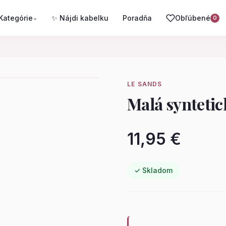
Kategórie
✨ Nájdi kabelku
Poradňa
Obľúbené
⌄
0
LE SANDS
Malá syntetic
11,95 €
✓ Skladom