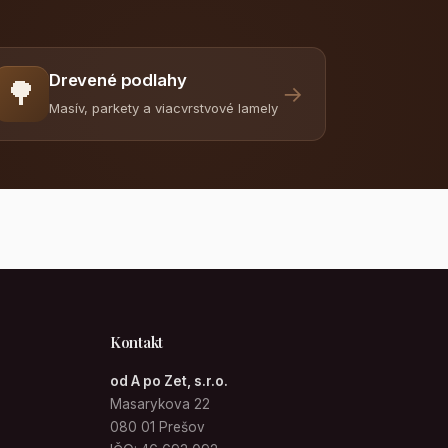
Drevené podlahy
🌳
→
Masív, parkety a viacvrstvové lamely
Kontakt
od A po Zet, s.r.o.
Masarykova 22
080 01 Prešov