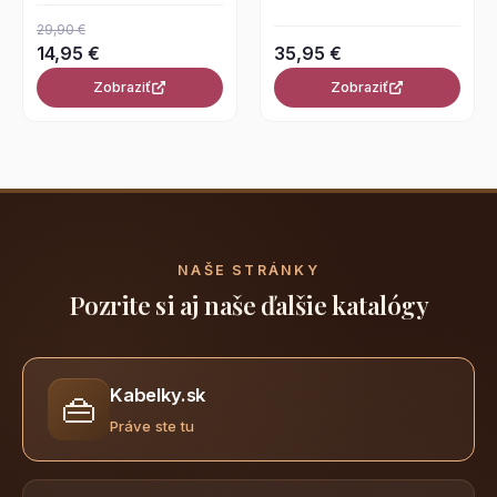
29,90 €
14,95 €
35,95 €
Zobraziť
Zobraziť
NAŠE STRÁNKY
Pozrite si aj naše ďalšie katalógy
Kabelky.sk
👜
Práve ste tu