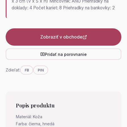
x 3 cm (V x Š x H) Mincovník: ÁNO Priehradky na
doklady: 4 Počet kariet: 8 Priehradky na bankovky: 2
Zobraziť v obchode
Pridať na porovnanie
Zdieľať:
FB
PIN
Popis produktu
Materiál: Koža
Farba: čierna, hnedá