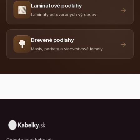
Laminátové podlahy
🟫
→
Lamináty od overených výrobcov
Drevené podlahy
🌳
→
Masív, parkety a viacvrstvové lamely
Objavte svet kabeliek.